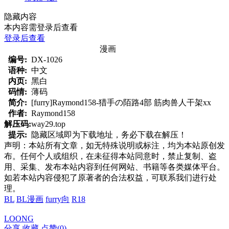
隐藏内容
本内容需登录后查看
登录后查看
漫画
编号:
DX-1026
语种:
中文
内页:
黑白
码情:
薄码
简介:
[furry]Raymond158-猎手の陌路4部 筋肉兽人干架xx
作者:
Raymond158
解压码:
way29.top
提示:
隐藏区域即为下载地址，务必下载在解压！
声明：本站所有文章，如无特殊说明或标注，均为本站原创发
布。任何个人或组织，在未征得本站同意时，禁止复制、盗
用、采集、发布本站内容到任何网站、书籍等各类媒体平台。
如若本站内容侵犯了原著者的合法权益，可联系我们进行处
理。
BL
BL漫画
furry向
R18
LOONG
分享
收藏
点赞(
0
)