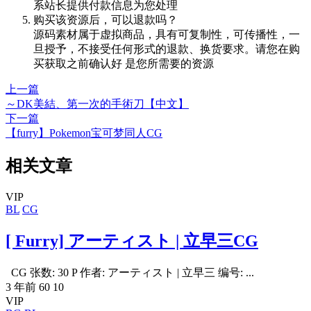
系站长提供付款信息为您处理
购买该资源后，可以退款吗？
源码素材属于虚拟商品，具有可复制性，可传播性，一
旦授予，不接受任何形式的退款、换货要求。请您在购
买获取之前确认好 是您所需要的资源
上一篇
～DK美結、第一次的手術刀【中文】
下一篇
【furry】Pokemon宝可梦同人CG
相关文章
VIP
BL
CG
[ Furry] アーティスト | 立早三CG
CG 张数: 30 P 作者: アーティスト | 立早三 编号: ...
3 年前
60
10
VIP