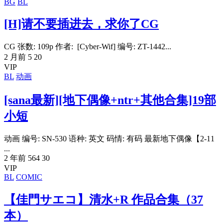
BG
BL
[H]请不要插进去，求你了CG
CG 张数: 109p 作者: [Cyber-Wif] 编号: ZT-1442...
2 月前
5
20
VIP
BL
动画
[sana最新][地下偶像+ntr+其他合集]19部
小短
动画 编号: SN-530 语种: 英文 码情: 有码 最新地下偶像【2-11
...
2 年前
564
30
VIP
BL
COMIC
【佳門サエコ】清水+R 作品合集（37
本）