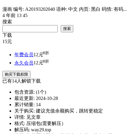
漫画 编号: A20193202040 语种: 中文 内页: 黑白 码情: 有码...
4 年前
13
45
搜索
搜索
下载
15
元
8折
年费会员
12
元
8折
永久会员
12
元
购买下载权限
已有
14
人解锁下载
包含资源:
(1个)
最近更新:
2024-10-28
累计销量:
14
关于购买:
建议充值余额购买，跳转更稳定
详情:
见文章
格式:
压缩包(需要解压）
解压码:
way29.top