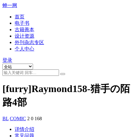
蝉一网
首页
电子书
古籍善本
设计资源
外刊杂志专区
个人中心
登录
[furry]Raymond158-猎手の陌
路4部
BL
COMIC
2
0
168
详情介绍
常见问题