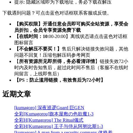
提示:
隐藏区域即为下载地址，务必下载在解压
下载遇到问题？可点击蓝色对话框联系客服或反馈。
【购买权限】开通任意会员即可购买全站资源，享受会
员折扣，会员专享资源免费下载
【在线时间：10
:00-20:00】离线状态请点击蓝色对话框
图标留言
【不会解压不要买！】
售后只解决链接失效问题，其他
问题不回复！压缩包解压码参考网页
【
所有资源所见即所得，务必看清详情
】链接失效72小
时内及时告知售后，超过此时间不售后（客服不在线时
间留言，上线即售后）
【PS：防止滥用链接，有效售后为72小时】
近期文章
[kumagoro] 深夜巡逻Guard 巨GEN
全彩[Kumagorou]旗本屋敷の色欲魔1-3
全彩H[Kumagorou] The Ritual儀式
全彩H[Kumagorou] 王子与侍从阿努比斯1-3
[kumagoro] A man from a security company 体格差