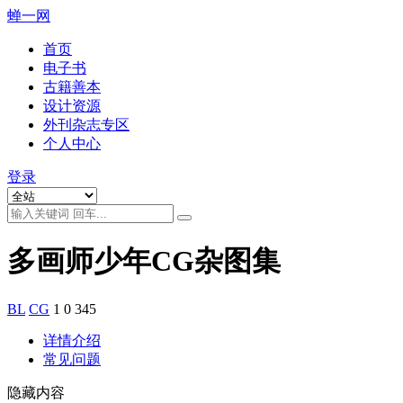
蝉一网
首页
电子书
古籍善本
设计资源
外刊杂志专区
个人中心
登录
多画师少年CG杂图集
BL
CG
1
0
345
详情介绍
常见问题
隐藏内容