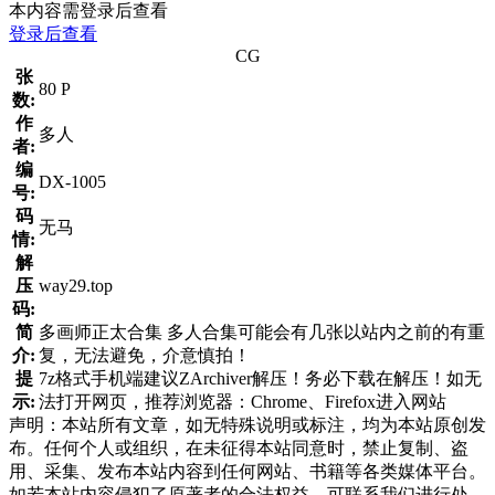
本内容需登录后查看
登录后查看
CG
张
80 P
数:
作
多人
者:
编
DX-1005
号:
码
无马
情:
解
压
way29.top
码:
简
多画师正太合集 多人合集可能会有几张以站内之前的有重
介:
复，无法避免，介意慎拍！
提
7z格式手机端建议ZArchiver解压！务必下载在解压！如无
示:
法打开网页，推荐浏览器：Chrome、Firefox进入网站
声明：本站所有文章，如无特殊说明或标注，均为本站原创发
布。任何个人或组织，在未征得本站同意时，禁止复制、盗
用、采集、发布本站内容到任何网站、书籍等各类媒体平台。
如若本站内容侵犯了原著者的合法权益，可联系我们进行处