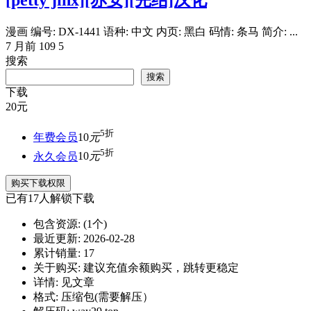
[petty jinx][赤安][完结]汉化
漫画 编号: DX-1441 语种: 中文 内页: 黑白 码情: 条马 简介: ...
7 月前
109
5
搜索
搜索
下载
20
元
5折
年费会员
10
元
5折
永久会员
10
元
购买下载权限
已有
17
人解锁下载
包含资源:
(1个)
最近更新:
2026-02-28
累计销量:
17
关于购买:
建议充值余额购买，跳转更稳定
详情:
见文章
格式:
压缩包(需要解压）