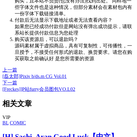
购买，且本站不负责(也没有办法)找到出处。 同样地一
些字体文件也是这种情况，但部分素材会在素材包内有
一份字体下载链接清单。
付款后无法显示下载地址或者无法查看内容？
如果您已经成功付款但是网站没有弹出成功提示，请联
系站长提供付款信息为您处理
购买该资源后，可以退款吗？
源码素材属于虚拟商品，具有可复制性，可传播性，一
旦授予，不接受任何形式的退款、换货要求。请您在购
买获取之前确认好 是您所需要的资源
上一篇
[磊太郎]Pixiv b/ds.m CG Vol.01
下一篇
[Freckes]]P站furry会员图包VO.L02
相关文章
VIP
BL
COMIC
[H] Sachi, Aran Good Luck【中文】