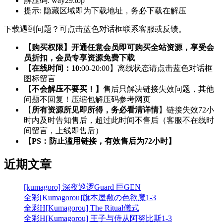
解压码:
way29.top
提示:
隐藏区域即为下载地址，务必下载在解压
下载遇到问题？可点击蓝色对话框联系客服或反馈。
【购买权限】开通任意会员即可购买全站资源，享受会
员折扣，会员专享资源免费下载
【在线时间：10
:00-20:00】离线状态请点击蓝色对话框
图标留言
【不会解压不要买！】
售后只解决链接失效问题，其他
问题不回复！压缩包解压码参考网页
【
所有资源所见即所得，务必看清详情
】链接失效72小
时内及时告知售后，超过此时间不售后（客服不在线时
间留言，上线即售后）
【PS：防止滥用链接，有效售后为72小时】
近期文章
[kumagoro] 深夜巡逻Guard 巨GEN
全彩[Kumagorou]旗本屋敷の色欲魔1-3
全彩H[Kumagorou] The Ritual儀式
全彩H[Kumagorou] 王子与侍从阿努比斯1-3