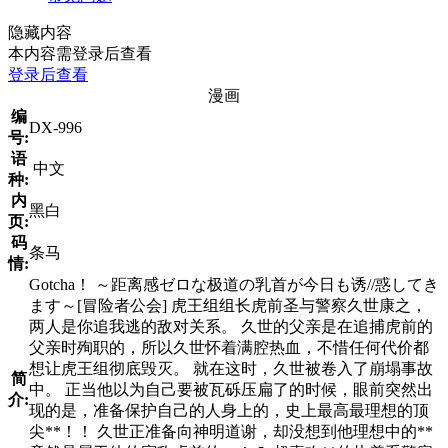
隐藏内容
本内容需登录后查看
登录后查看
漫画
编
DX-996
号:
语
中文
种:
内
黑白
页:
码
条马
情:
Gotcha！ ～距离感ゼロな极道の乳首が今日も诱//惑してき
ます～[冒险者公会] 虎王组组长虎前圣与警察久世康之，
两人是你追我逃的敌对关系。 久世的父亲是在追捕虎前的
父亲时殉职的，所以久世怀着满腔热血，不惜任何代价都
想让虎王组彻底毁灭。 就在这时，久世被卷入了崩塌事故
简
中。 正当他以为自己要被瓦砾压扁了的时候，眼前突然出
介:
现的是，准备保护自己的人身上的，史上最高最理想的顶
尖**！！ 久世正准备向神明道谢，却没想到他理想中的**