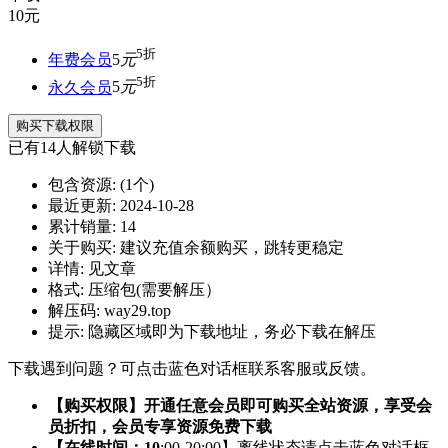
10
元
5折
年费会员
5
元
5折
永久会员
5
元
购买下载权限
已有
14
人解锁下载
包含资源:
(1个)
最近更新:
2024-10-28
累计销量:
14
关于购买:
建议充值余额购买，跳转更稳定
详情:
见文章
格式:
压缩包(需要解压）
解压码:
way29.top
提示:
隐藏区域即为下载地址，务必下载在解压
下载遇到问题？可点击蓝色对话框联系客服或反馈。
【购买权限】开通任意会员即可购买全站资源，享受会
员折扣，会员专享资源免费下载
【在线时间：10
:00-20:00】离线状态请点击蓝色对话框