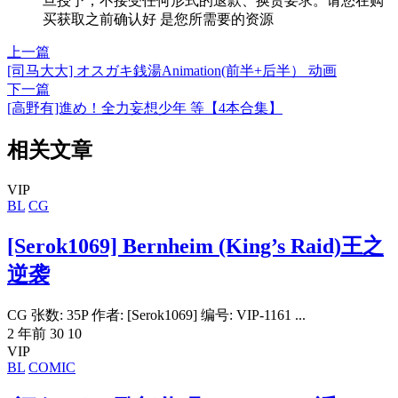
旦授予，不接受任何形式的退款、换货要求。请您在购
买获取之前确认好 是您所需要的资源
上一篇
[司马大大] オスガキ銭湯Animation(前半+后半） 动画
下一篇
[高野有]進め！全力妄想少年 等【4本合集】
相关文章
VIP
BL
CG
[Serok1069] Bernheim (King’s Raid)王之
逆袭
CG 张数: 35P 作者: [Serok1069] 编号: VIP-1161 ...
2 年前
30
10
VIP
BL
COMIC