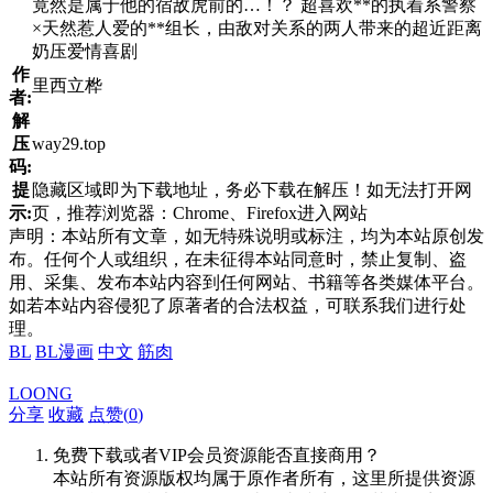
竟然是属于他的宿敌虎前的…！？ 超喜欢**的执着系警察
×天然惹人爱的**组长，由敌对关系的两人带来的超近距离
奶压爱情喜剧
作
里西立桦
者:
解
压
way29.top
码:
提
隐藏区域即为下载地址，务必下载在解压！如无法打开网
示:
页，推荐浏览器：Chrome、Firefox进入网站
声明：本站所有文章，如无特殊说明或标注，均为本站原创发
布。任何个人或组织，在未征得本站同意时，禁止复制、盗
用、采集、发布本站内容到任何网站、书籍等各类媒体平台。
如若本站内容侵犯了原著者的合法权益，可联系我们进行处
理。
BL
BL漫画
中文
筋肉
LOONG
分享
收藏
点赞(
0
)
免费下载或者VIP会员资源能否直接商用？
本站所有资源版权均属于原作者所有，这里所提供资源