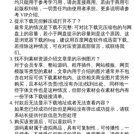
均只能用于参考学习用，请勿直接商用。若由于商用引
起版权纠纷，一切责任均由使用者承担。更多说明请参
考 VIP介绍。
提示下载完但解压或打开不了？
最常见的情况是下载不完整: 可对比下载完压缩包的与网
盘上的容量，若小于网盘提示的容量则是这个原因。这
是浏览器下载的bug，建议用百度网盘软件或迅雷下载。
若排除这种情况，可在对应资源底部留言，或联络我
们。
找不到素材资源介绍文章里的示例图片？
对于会员专享、整站源码、程序插件、网站模板、网页
模版等类型的素材，文章内用于介绍的图片通常并不包
含在对应可供下载素材包内。这些相关商业图片需另外
购买，且本站不负责(也没有办法)找到出处。 同样地一
些字体文件也是这种情况，但部分素材会在素材包内有
一份字体下载链接清单。
付款后无法显示下载地址或者无法查看内容？
如果您已经成功付款但是网站没有弹出成功提示，请联
系站长提供付款信息为您处理
购买该资源后，可以退款吗？
源码素材属于虚拟商品，具有可复制性，可传播性，一