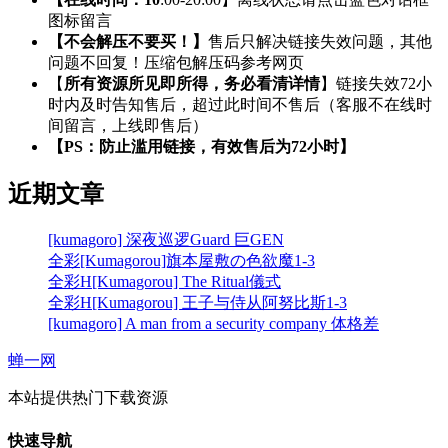
图标留言
【不会解压不要买！】
售后只解决链接失效问题，其他
问题不回复！压缩包解压码参考网页
【
所有资源所见即所得，务必看清详情
】链接失效72小
时内及时告知售后，超过此时间不售后（客服不在线时
间留言，上线即售后）
【PS：防止滥用链接，有效售后为72小时】
近期文章
[kumagoro] 深夜巡逻Guard 巨GEN
全彩[Kumagorou]旗本屋敷の色欲魔1-3
全彩H[Kumagorou] The Ritual儀式
全彩H[Kumagorou] 王子与侍从阿努比斯1-3
[kumagoro] A man from a security company 体格差
蝉一网
本站提供热门下载资源
快速导航