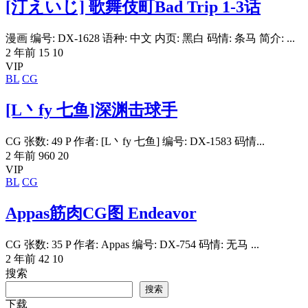
[汀えいじ] 歌舞伎町Bad Trip 1-3话
漫画 编号: DX-1628 语种: 中文 内页: 黑白 码情: 条马 简介: ...
2 年前
15
10
VIP
BL
CG
[L丶fy 七鱼]深渊击球手
CG 张数: 49 P 作者: [L丶fy 七鱼] 编号: DX-1583 码情...
2 年前
960
20
VIP
BL
CG
Appas筋肉CG图 Endeavor
CG 张数: 35 P 作者: Appas 编号: DX-754 码情: 无马 ...
2 年前
42
10
搜索
搜索
下载