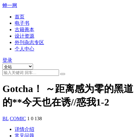
蝉一网
首页
电子书
古籍善本
设计资源
外刊杂志专区
个人中心
登录
Gotcha！ ～距离感为零的黑道
的**今天也在诱//惑我1-2
BL
COMIC
1
0
138
详情介绍
常见问题