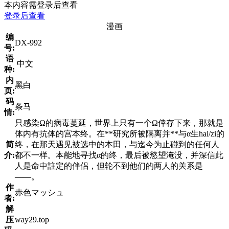
本内容需登录后查看
登录后查看
漫画
编
DX-992
号:
语
中文
种:
内
黑白
页:
码
条马
情:
只感染Ω的病毒蔓延，世界上只有一个Ω倖存下来，那就是
体内有抗体的宫本终。在**研究所被隔离并**与α生hai/zi的
简
终，在那天遇见被选中的本田，与迄今为止碰到的任何人
介:
都不一样。本能地寻找α的终，最后被慾望淹没，并深信此
人是命中註定的伴侣，但轮不到他们的两人的关系是
——。
作
赤色マッシュ
者:
解
压
way29.top