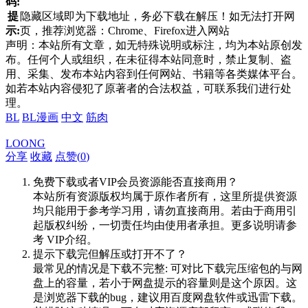
码:
提
隐藏区域即为下载地址，务必下载在解压！如无法打开网
示:
页，推荐浏览器：Chrome、Firefox进入网站
声明：本站所有文章，如无特殊说明或标注，均为本站原创发
布。任何个人或组织，在未征得本站同意时，禁止复制、盗
用、采集、发布本站内容到任何网站、书籍等各类媒体平台。
如若本站内容侵犯了原著者的合法权益，可联系我们进行处
理。
BL
BL漫画
中文
筋肉
LOONG
分享
收藏
点赞(
0
)
免费下载或者VIP会员资源能否直接商用？
本站所有资源版权均属于原作者所有，这里所提供资源
均只能用于参考学习用，请勿直接商用。若由于商用引
起版权纠纷，一切责任均由使用者承担。更多说明请参
考 VIP介绍。
提示下载完但解压或打开不了？
最常见的情况是下载不完整: 可对比下载完压缩包的与网
盘上的容量，若小于网盘提示的容量则是这个原因。这
是浏览器下载的bug，建议用百度网盘软件或迅雷下载。