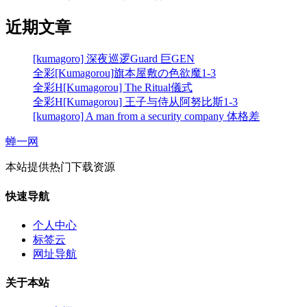
近期文章
[kumagoro] 深夜巡逻Guard 巨GEN
全彩[Kumagorou]旗本屋敷の色欲魔1-3
全彩H[Kumagorou] The Ritual儀式
全彩H[Kumagorou] 王子与侍从阿努比斯1-3
[kumagoro] A man from a security company 体格差
蝉一网
本站提供热门下载资源
快速导航
个人中心
标签云
网址导航
关于本站