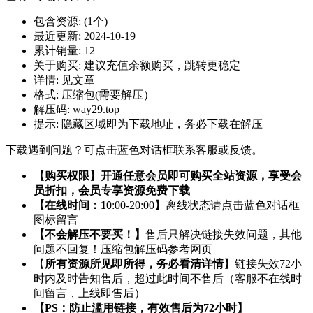
包含资源:
(1个)
最近更新:
2024-10-19
累计销量:
12
关于购买:
建议充值余额购买，跳转更稳定
详情:
见文章
格式:
压缩包(需要解压）
解压码:
way29.top
提示:
隐藏区域即为下载地址，务必下载在解压
下载遇到问题？可点击蓝色对话框联系客服或反馈。
【购买权限】开通任意会员即可购买全站资源，享受会
员折扣，会员专享资源免费下载
【在线时间：10
:00-20:00】离线状态请点击蓝色对话框
图标留言
【不会解压不要买！】
售后只解决链接失效问题，其他
问题不回复！压缩包解压码参考网页
【
所有资源所见即所得，务必看清详情
】链接失效72小
时内及时告知售后，超过此时间不售后（客服不在线时
间留言，上线即售后）
【PS：防止滥用链接，有效售后为72小时】