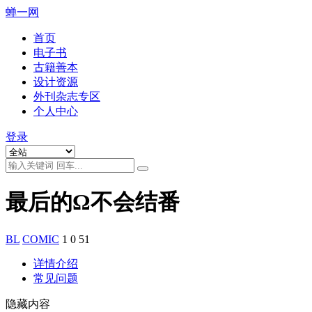
蝉一网
首页
电子书
古籍善本
设计资源
外刊杂志专区
个人中心
登录
最后的Ω不会结番
BL
COMIC
1
0
51
详情介绍
常见问题
隐藏内容