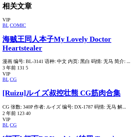
相关文章
VIP
BL
COMIC
海贼王同人本子My Lovely Doctor
Heartstealer
漫画 编号: BL-3141 语种: 中文 内页: 黑白 码情: 无马 简介: ...
3 年前
131
5
VIP
BL
CG
[Ruizu]ルイズ叔控壮熊 CG筋肉合集
CG 张数: 340P 作者: ルイズ 编号: DX-1787 码情: 无马 解...
2 年前
123
40
VIP
BL
CG