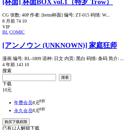
[杯面] 杯面BOX vol.1（特罗 Trow）
CG 张数: 40P 作者: [betm杯面] 编号: ZT-015 码情: W...
8 月前
74
10
VIP
BL
COMIC
[アンノウン (UNKNOWN)] 家庭狂师
漫画 编号: BL-1809 语种: 日文 内页: 黑白 码情: 条码 简介: ...
4 年前
143
10
搜索
搜索
下载
10
元
8折
年费会员
8
元
8折
永久会员
8
元
购买下载权限
已有
12
人解锁下载