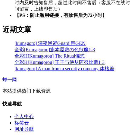
时内及时告知售后，超过此时间不售后（客服不在线时
间留言，上线即售后）
【PS：防止滥用链接，有效售后为72小时】
近期文章
[kumagoro] 深夜巡逻Guard 巨GEN
全彩[Kumagorou]旗本屋敷の色欲魔1-3
全彩H[Kumagorou] The Ritual儀式
全彩H[Kumagorou] 王子与侍从阿努比斯1-3
[kumagoro] A man from a security company 体格差
蝉一网
本站提供热门下载资源
快速导航
个人中心
标签云
网址导航