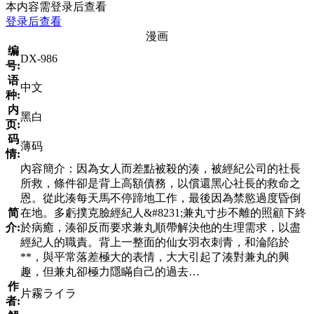
本内容需登录后查看
登录后查看
漫画
编
DX-986
号:
语
中文
种:
内
黑白
页:
码
薄码
情:
內容簡介：因為女人而差點被殺的湊，被經紀公司的社長
所救，條件卻是背上高額債務，以償還黑心社長的救命之
恩。從此湊每天馬不停蹄地工作，最後因為禁慾過度昏倒
简
在地。多虧撲克臉經紀人&#8231;兼丸寸步不離的照顧下終
介:
於病癒，湊卻反而要求兼丸順帶解決他的生理需求，以盡
經紀人的職責。背上一整面的仙女羽衣刺青，和淪陷於
**，與平常落差極大的表情，大大引起了湊對兼丸的興
趣，但兼丸卻極力隱瞞自己的過去…
作
片霧ライラ
者: