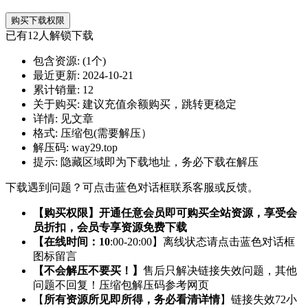
购买下载权限
已有
12
人解锁下载
包含资源:
(1个)
最近更新:
2024-10-21
累计销量:
12
关于购买:
建议充值余额购买，跳转更稳定
详情:
见文章
格式:
压缩包(需要解压）
解压码:
way29.top
提示:
隐藏区域即为下载地址，务必下载在解压
下载遇到问题？可点击蓝色对话框联系客服或反馈。
【购买权限】开通任意会员即可购买全站资源，享受会
员折扣，会员专享资源免费下载
【在线时间：10
:00-20:00】离线状态请点击蓝色对话框
图标留言
【不会解压不要买！】
售后只解决链接失效问题，其他
问题不回复！压缩包解压码参考网页
【
所有资源所见即所得，务必看清详情
】链接失效72小