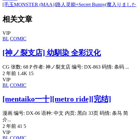
[毛玉MONSTER (MAA)]路人灵能+Secret Bunny(魔入りました
相关文章
VIP
BL
COMIC
[神ノ裂支店] 幼馴染 全彩汉化
CG 张数: 68 P 作者: 神ノ裂支店 编号: DX-863 码情: 条码 ...
2 年前
1.4K
15
VIP
BL
COMIC
[mentaiko一十][metro ride][完结]
漫画 编号: DX-06 语种: 中文 内页: 黑白 33页 码情: 条马 简
介...
2 年前
41
5
VIP
BL
COMIC