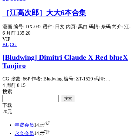
［江高次郎］大大6本合集
漫画 编号: DX-032 语种: 日文 内页: 黑白 码情: 条码 简介: 江...
6 月前
135
20
VIP
BL
CG
[Bludwing] Dimitri Claude X Red blueX
Tanjiro
CG 张数: 66P 作者: Bludwing 编号: ZT-1529 码情: ...
4 周前
8
15
搜索
搜索
下载
20
元
7折
年费会员
14
元
7折
永久会员
14
元