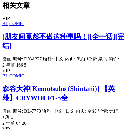
相关文章
VIP
BL
COMIC
[朋友间竟然不做这种事吗！][全一话][完
结]
漫画 编号: DX-1227 语种: 中文 内页: 黑白 码情: 条马 简介: ...
2 年前
166
5
VIP
BL
COMIC
森谷大神[Kemotsubo (Shintani)] 【英
雄】CRYWOLF1-5全
漫画 编号: BL-7778 语种: 中文+日文 内页: 全彩 码情: 无码
+薄...
2 年前
64
20
VIP