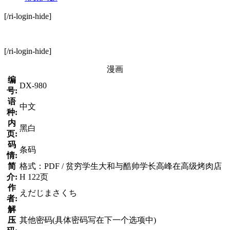
[/ri-login-hide]
[/ri-login-hide]
漫画
编
DX-980
号:
语
中文
种:
内
黑白
页:
码
条码
情:
简
格式：PDF / 贫穷学生大和与酷帅学长高峰在高级烤肉店
介:
H 122页
作
えだじまさくち
者:
解
压
其他密码(具体密码写在下一个选项中)