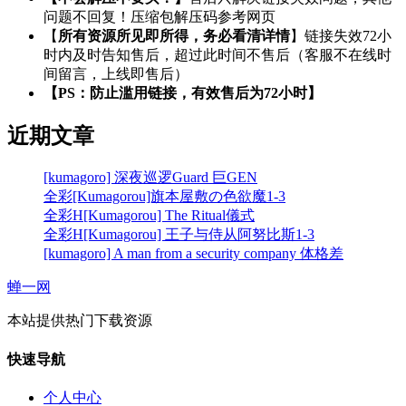
问题不回复！压缩包解压码参考网页
【
所有资源所见即所得，务必看清详情
】链接失效72小
时内及时告知售后，超过此时间不售后（客服不在线时
间留言，上线即售后）
【PS：防止滥用链接，有效售后为72小时】
近期文章
[kumagoro] 深夜巡逻Guard 巨GEN
全彩[Kumagorou]旗本屋敷の色欲魔1-3
全彩H[Kumagorou] The Ritual儀式
全彩H[Kumagorou] 王子与侍从阿努比斯1-3
[kumagoro] A man from a security company 体格差
蝉一网
本站提供热门下载资源
快速导航
个人中心