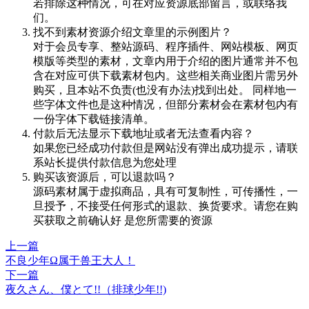
若排除这种情况，可在对应资源底部留言，或联络我
们。
找不到素材资源介绍文章里的示例图片？
对于会员专享、整站源码、程序插件、网站模板、网页
模版等类型的素材，文章内用于介绍的图片通常并不包
含在对应可供下载素材包内。这些相关商业图片需另外
购买，且本站不负责(也没有办法)找到出处。 同样地一
些字体文件也是这种情况，但部分素材会在素材包内有
一份字体下载链接清单。
付款后无法显示下载地址或者无法查看内容？
如果您已经成功付款但是网站没有弹出成功提示，请联
系站长提供付款信息为您处理
购买该资源后，可以退款吗？
源码素材属于虚拟商品，具有可复制性，可传播性，一
旦授予，不接受任何形式的退款、换货要求。请您在购
买获取之前确认好 是您所需要的资源
上一篇
不良少年Ω属于兽王大人！
下一篇
夜久さん、僕とて!!（排球少年!!)