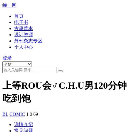
蝉一网
首页
电子书
古籍善本
设计资源
外刊杂志专区
个人中心
登录
上等ROU会♂C.H.U男120分钟
吃到饱
BL
COMIC
1
0
69
详情介绍
常见问题