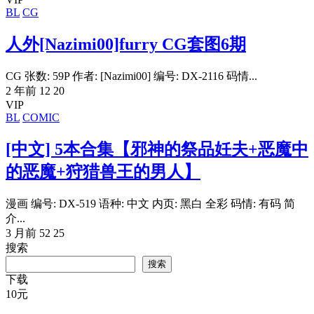
BL
CG
人外[Nazimi00]furry CG套图6期
CG 张数: 59P 作者: [Nazimi00] 编号: DX-2116 码情...
2 年前
12
20
VIP
BL
COMIC
[中文] 5本合集【邪神的祭品妊夫+恶魔中
的恶魔+狩猎兽王的男人】
漫画 编号: DX-519 语种: 中文 内页: 黑白 全彩 码情: 有码 简
介...
3 月前
52
25
搜索
搜索
下载
10
元