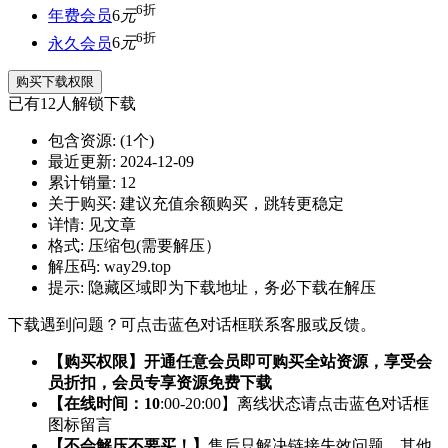
6折
年费会员
6
元
6折
永久会员
6
元
购买下载权限
已有
12
人解锁下载
包含资源:
(1个)
最近更新:
2024-12-09
累计销量:
12
关于购买:
建议充值余额购买，跳转更稳定
详情:
见文章
格式:
压缩包(需要解压）
解压码:
way29.top
提示:
隐藏区域即为下载地址，务必下载在解压
下载遇到问题？可点击蓝色对话框联系客服或反馈。
【购买权限】开通任意会员即可购买全站资源，享受会
员折扣，会员专享资源免费下载
【在线时间：10
:00-20:00】离线状态请点击蓝色对话框
图标留言
【不会解压不要买！】
售后只解决链接失效问题，其他