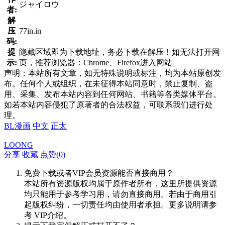
ジャイロウ
者:
解
压
77in.in
码:
提
隐藏区域即为下载地址，务必下载在解压！如无法打开网
示:
页，推荐浏览器：Chrome、Firefox进入网站
声明：本站所有文章，如无特殊说明或标注，均为本站原创发
布。任何个人或组织，在未征得本站同意时，禁止复制、盗
用、采集、发布本站内容到任何网站、书籍等各类媒体平台。
如若本站内容侵犯了原著者的合法权益，可联系我们进行处
理。
BL漫画
中文
正太
LOONG
分享
收藏
点赞(
0
)
免费下载或者VIP会员资源能否直接商用？
本站所有资源版权均属于原作者所有，这里所提供资源
均只能用于参考学习用，请勿直接商用。若由于商用引
起版权纠纷，一切责任均由使用者承担。更多说明请参
考 VIP介绍。