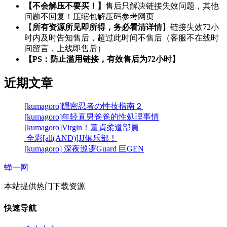
【不会解压不要买！】
售后只解决链接失效问题，其他
问题不回复！压缩包解压码参考网页
【
所有资源所见即所得，务必看清详情
】链接失效72小
时内及时告知售后，超过此时间不售后（客服不在线时
间留言，上线即售后）
【PS：防止滥用链接，有效售后为72小时】
近期文章
[kumagoro]隠密忍者の性技指南２
[kumagoro]年轻直男爸爸的性処理事情
[kumagoro]Virgin！童貞柔道部員
全彩[all(AND)]JJ俱乐部！
[kumagoro] 深夜巡逻Guard 巨GEN
蝉一网
本站提供热门下载资源
快速导航