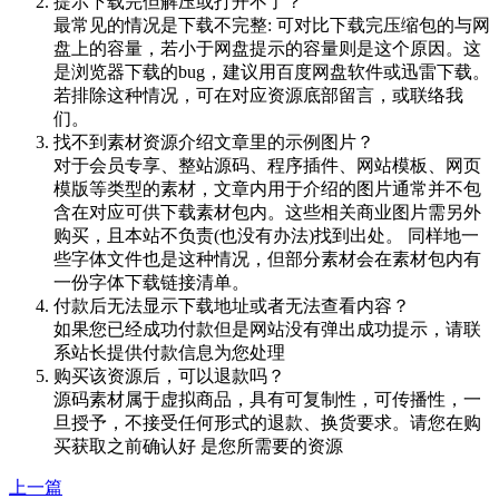
提示下载完但解压或打开不了？
最常见的情况是下载不完整: 可对比下载完压缩包的与网
盘上的容量，若小于网盘提示的容量则是这个原因。这
是浏览器下载的bug，建议用百度网盘软件或迅雷下载。
若排除这种情况，可在对应资源底部留言，或联络我
们。
找不到素材资源介绍文章里的示例图片？
对于会员专享、整站源码、程序插件、网站模板、网页
模版等类型的素材，文章内用于介绍的图片通常并不包
含在对应可供下载素材包内。这些相关商业图片需另外
购买，且本站不负责(也没有办法)找到出处。 同样地一
些字体文件也是这种情况，但部分素材会在素材包内有
一份字体下载链接清单。
付款后无法显示下载地址或者无法查看内容？
如果您已经成功付款但是网站没有弹出成功提示，请联
系站长提供付款信息为您处理
购买该资源后，可以退款吗？
源码素材属于虚拟商品，具有可复制性，可传播性，一
旦授予，不接受任何形式的退款、换货要求。请您在购
买获取之前确认好 是您所需要的资源
上一篇