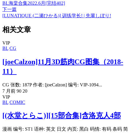
BL海棠合集2022.6月[完结402]
下一篇
[LUNATIQUE (二瀬ひかる)] 训练学长! | 先輩しぼり!
相关文章
VIP
BL
CG
[joeCalzon]11月3D筋肉CG图集（2018-
11）
CG 张数: 187P 作者: [joeCalzon] 编号: VIP-1094...
7 月前
90
20
VIP
BL
COMIC
[(水堂とらこ)][15部合集]含洛克人4部
漫画 编号: ST1 语种: 英文 日文 内页: 黑白 码情: 有码 条码 简