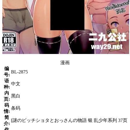
漫画
编
BL-2875
号:
语
中文
种:
内
黑白
页:
码
条码
情:
简
[謎のビッチショタとおっさんの物語 银 乱少年系列 37页
介:
作