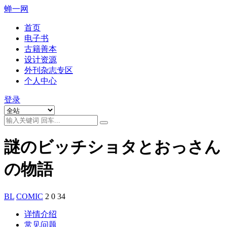
蝉一网
首页
电子书
古籍善本
设计资源
外刊杂志专区
个人中心
登录
謎のビッチショタとおっさん
の物語
BL
COMIC
2
0
34
详情介绍
常见问题