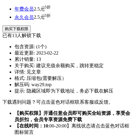
5折
年费会员
2.5
元
5折
永久会员
2.5
元
购买下载权限
已有
13
人解锁下载
包含资源:
(1个)
最近更新:
2023-02-22
累计销量:
13
关于购买:
建议充值余额购买，跳转更稳定
详情:
见文章
格式:
压缩包(需要解压）
解压码:
way29.top
提示:
隐藏区域即为下载地址，务必下载在解压
下载遇到问题？可点击蓝色对话框联系客服或反馈。
【购买权限】开通任意会员即可购买全站资源，享受会
员折扣，会员专享资源免费下载
【在线时间：10
:00-20:00】离线状态请点击蓝色对话框
图标留言