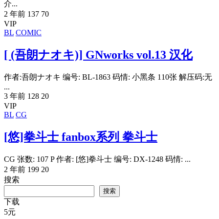
介...
2 年前
137
70
VIP
BL
COMIC
[ (吾朗ナオキ)] GNworks vol.13 汉化
作者:吾朗ナオキ 编号: BL-1863 码情: 小黑条 110张 解压码:无
...
3 年前
128
20
VIP
BL
CG
[悠]拳斗士 fanbox系列 拳斗士
CG 张数: 107 P 作者: [悠]拳斗士 编号: DX-1248 码情: ...
2 年前
199
20
搜索
搜索
下载
5
元