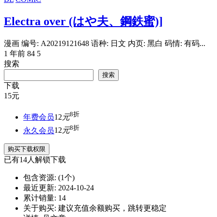
Electra over (はや夫、鋼鉄蜜)]
漫画 编号: A20219121648 语种: 日文 内页: 黑白 码情: 有码...
1 年前
84
5
搜索
搜索
下载
15
元
8折
年费会员
12
元
8折
永久会员
12
元
购买下载权限
已有
14
人解锁下载
包含资源:
(1个)
最近更新:
2024-10-24
累计销量:
14
关于购买:
建议充值余额购买，跳转更稳定