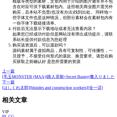
模版等类型的素材，文章内用于介绍的图片通常并不包
含在对应可供下载素材包内。这些相关商业图片需另外
购买，且本站不负责(也没有办法)找到出处。 同样地一
些字体文件也是这种情况，但部分素材会在素材包内有
一份字体下载链接清单。
付款后无法显示下载地址或者无法查看内容？
如果您已经成功付款但是网站没有弹出成功提示，请联
系站长提供付款信息为您处理
购买该资源后，可以退款吗？
源码素材属于虚拟商品，具有可复制性，可传播性，一
旦授予，不接受任何形式的退款、换货要求。请您在购
买获取之前确认好 是您所需要的资源
上一篇
[毛玉MONSTER (MAA)]路人灵能+Secret Bunny(魔入りました
下一篇
[はしくれ太郎][blondes and construction workers][全一话]
相关文章
VIP
BL
CG