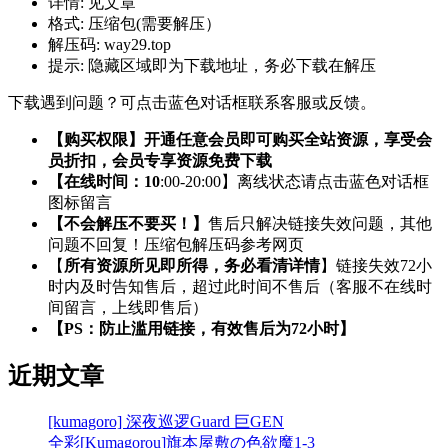
详情:
见文章
格式:
压缩包(需要解压）
解压码:
way29.top
提示:
隐藏区域即为下载地址，务必下载在解压
下载遇到问题？可点击蓝色对话框联系客服或反馈。
【购买权限】开通任意会员即可购买全站资源，享受会
员折扣，会员专享资源免费下载
【在线时间：10
:00-20:00】离线状态请点击蓝色对话框
图标留言
【不会解压不要买！】
售后只解决链接失效问题，其他
问题不回复！压缩包解压码参考网页
【
所有资源所见即所得，务必看清详情
】链接失效72小
时内及时告知售后，超过此时间不售后（客服不在线时
间留言，上线即售后）
【PS：防止滥用链接，有效售后为72小时】
近期文章
[kumagoro] 深夜巡逻Guard 巨GEN
全彩[Kumagorou]旗本屋敷の色欲魔1-3