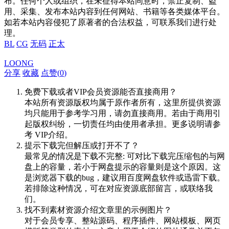
布。任何个人或组织，在未征得本站同意时，禁止复制、盗
用、采集、发布本站内容到任何网站、书籍等各类媒体平台。
如若本站内容侵犯了原著者的合法权益，可联系我们进行处
理。
BL
CG
无码
正太
LOONG
分享
收藏
点赞(
0
)
免费下载或者VIP会员资源能否直接商用？
本站所有资源版权均属于原作者所有，这里所提供资源
均只能用于参考学习用，请勿直接商用。若由于商用引
起版权纠纷，一切责任均由使用者承担。更多说明请参
考 VIP介绍。
提示下载完但解压或打开不了？
最常见的情况是下载不完整: 可对比下载完压缩包的与网
盘上的容量，若小于网盘提示的容量则是这个原因。这
是浏览器下载的bug，建议用百度网盘软件或迅雷下载。
若排除这种情况，可在对应资源底部留言，或联络我
们。
找不到素材资源介绍文章里的示例图片？
对于会员专享、整站源码、程序插件、网站模板、网页