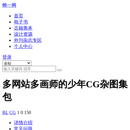
蝉一网
首页
电子书
古籍善本
设计资源
外刊杂志专区
个人中心
登录
多网站多画师的少年CG杂图集
包
BL
CG
1
0
150
详情介绍
常见问题