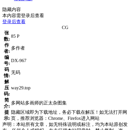
隐藏内容
本内容需登录后查看
登录后查看
CG
张
85 P
数:
作
多作者
者:
编
DX-967
号:
码
无码
情:
解
压
way29.top
码:
简
多网站多画师的正太杂图集
介:
提
隐藏区域即为下载地址，务必下载在解压！如无法打开网
示:
页，推荐浏览器：Chrome、Firefox进入网站
声明：本站所有文章，如无特殊说明或标注，均为本站原创发