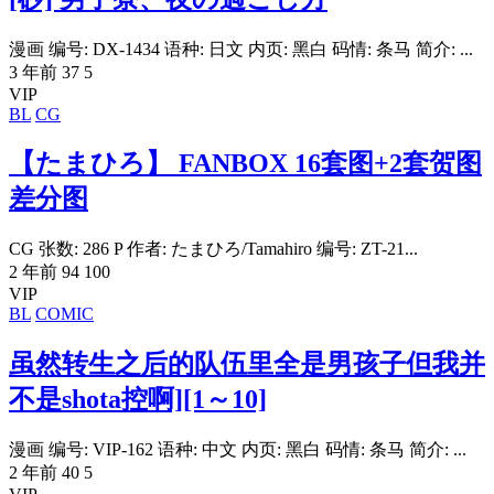
漫画 编号: DX-1434 语种: 日文 内页: 黑白 码情: 条马 简介: ...
3 年前
37
5
VIP
BL
CG
【たまひろ】 FANBOX 16套图+2套贺图
差分图
CG 张数: 286 P 作者: たまひろ/Tamahiro 编号: ZT-21...
2 年前
94
100
VIP
BL
COMIC
虽然转生之后的队伍里全是男孩子但我并
不是shota控啊][1～10]
漫画 编号: VIP-162 语种: 中文 内页: 黑白 码情: 条马 简介: ...
2 年前
40
5