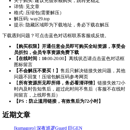
关于购买:
建议充值余额购买，跳转更稳定
详情:
见文章
格式:
压缩包(需要解压）
解压码:
way29.top
提示:
隐藏区域即为下载地址，务必下载在解压
下载遇到问题？可点击蓝色对话框联系客服或反馈。
【购买权限】开通任意会员即可购买全站资源，享受会
员折扣，会员专享资源免费下载
【在线时间：10
:00-20:00】离线状态请点击蓝色对话框
图标留言
【不会解压不要买！】
售后只解决链接失效问题，其他
问题不回复！压缩包解压码参考网页
【
所有资源所见即所得，务必看清详情
】链接失效72小
时内及时告知售后，超过此时间不售后（客服不在线时
间留言，上线即售后）
【PS：防止滥用链接，有效售后为72小时】
近期文章
[kumagoro] 深夜巡逻Guard 巨GEN