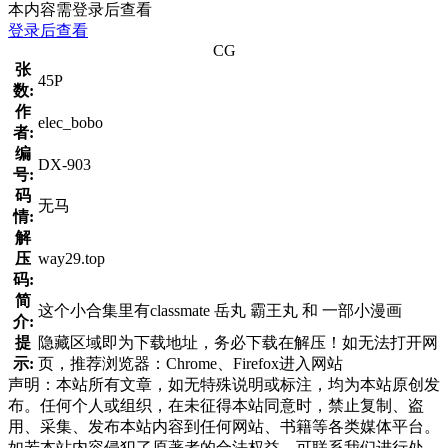
本内容需登录后查看
登录后查看
CG
张
45P
数:
作
elec_bobo
者:
编
DX-903
号:
码
无马
情:
解
压
way29.top
码:
简
这个小合集里有classmate 岳丸 霸王丸 和 一部小漫画
介:
提
隐藏区域即为下载地址，务必下载在解压！如无法打开网
示:
页，推荐浏览器：Chrome、Firefox进入网站
声明：本站所有文章，如无特殊说明或标注，均为本站原创发
布。任何个人或组织，在未征得本站同意时，禁止复制、盗
用、采集、发布本站内容到任何网站、书籍等各类媒体平台。
如若本站内容侵犯了原著者的合法权益，可联系我们进行处