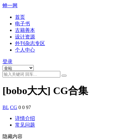
蝉一网
首页
电子书
古籍善本
设计资源
外刊杂志专区
个人中心
登录
[bobo大大] CG合集
BL
CG
0
0
97
详情介绍
常见问题
隐藏内容