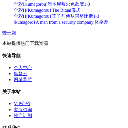
全彩[Kumagorou]旗本屋敷の色欲魔1-3
全彩H[Kumagorou] The Ritual儀式
全彩H[Kumagorou] 王子与侍从阿努比斯1-3
[kumagoro] A man from a security company 体格差
蝉一网
本站提供热门下载资源
快速导航
个人中心
标签云
网址导航
关于本站
VIP介绍
客服咨询
推广计划
联系我们