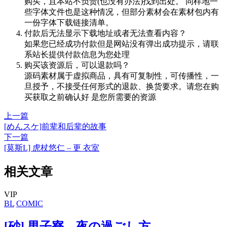
购买，且本站不负责(也没有办法)找到出处。 同样地一
些字体文件也是这种情况，但部分素材会在素材包内有
一份字体下载链接清单。
付款后无法显示下载地址或者无法查看内容？
如果您已经成功付款但是网站没有弹出成功提示，请联
系站长提供付款信息为您处理
购买该资源后，可以退款吗？
源码素材属于虚拟商品，具有可复制性，可传播性，一
旦授予，不接受任何形式的退款、换货要求。请您在购
买获取之前确认好 是您所需要的资源
上一篇
[めんスケ]前辈和后辈的故事
下一篇
[莫斯L] 虎杖悠仁 – 更 衣室
相关文章
VIP
BL
COMIC
[砂] 男子寮、夜の過ごし方