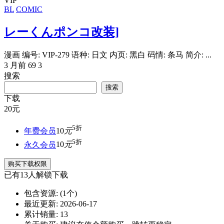
VIP
BL
COMIC
レーくんポンコ改装]
漫画 编号: VIP-279 语种: 日文 内页: 黑白 码情: 条马 简介: ...
3 月前
69
3
搜索
搜索
下载
20
元
5折
年费会员
10
元
5折
永久会员
10
元
购买下载权限
已有
13
人解锁下载
包含资源:
(1个)
最近更新:
2026-06-17
累计销量:
13