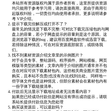
本站所有资源版权均属于原作者所有，这里所提供资源
均只能用于参考学习用，请勿直接商用。若由于商用引
起版权纠纷，一切责任均由使用者承担。更多说明请参
考 VIP介绍。
提示下载完但解压或打开不了？
最常见的情况是下载不完整: 可对比下载完压缩包的与网
盘上的容量，若小于网盘提示的容量则是这个原因。这
是浏览器下载的bug，建议用百度网盘软件或迅雷下载。
若排除这种情况，可在对应资源底部留言，或联络我
们。
找不到素材资源介绍文章里的示例图片？
对于会员专享、整站源码、程序插件、网站模板、网页
模版等类型的素材，文章内用于介绍的图片通常并不包
含在对应可供下载素材包内。这些相关商业图片需另外
购买，且本站不负责(也没有办法)找到出处。 同样地一
些字体文件也是这种情况，但部分素材会在素材包内有
一份字体下载链接清单。
付款后无法显示下载地址或者无法查看内容？
如果您已经成功付款但是网站没有弹出成功提示，请联
系站长提供付款信息为您处理
购买该资源后，可以退款吗？