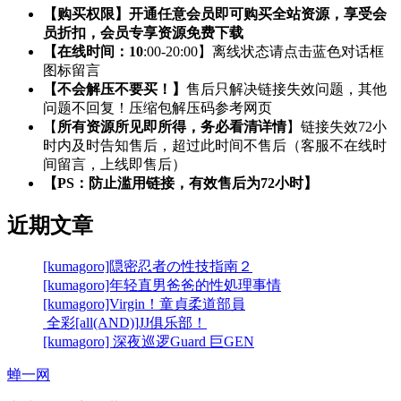
【购买权限】开通任意会员即可购买全站资源，享受会
员折扣，会员专享资源免费下载
【在线时间：10
:00-20:00】离线状态请点击蓝色对话框
图标留言
【不会解压不要买！】
售后只解决链接失效问题，其他
问题不回复！压缩包解压码参考网页
【
所有资源所见即所得，务必看清详情
】链接失效72小
时内及时告知售后，超过此时间不售后（客服不在线时
间留言，上线即售后）
【PS：防止滥用链接，有效售后为72小时】
近期文章
[kumagoro]隠密忍者の性技指南２
[kumagoro]年轻直男爸爸的性処理事情
[kumagoro]Virgin！童貞柔道部員
全彩[all(AND)]JJ俱乐部！
[kumagoro] 深夜巡逻Guard 巨GEN
蝉一网