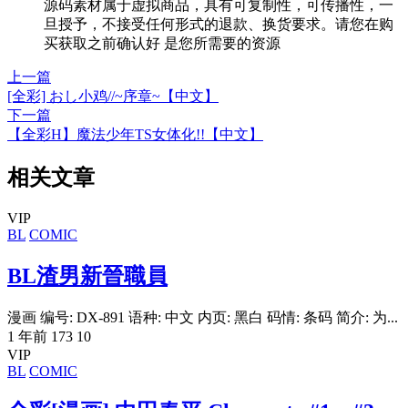
源码素材属于虚拟商品，具有可复制性，可传播性，一
旦授予，不接受任何形式的退款、换货要求。请您在购
买获取之前确认好 是您所需要的资源
上一篇
[全彩] おし小鸡//~序章~【中文】
下一篇
【全彩H】魔法少年TS女体化!!【中文】
相关文章
VIP
BL
COMIC
BL渣男新晉職員
漫画 编号: DX-891 语种: 中文 内页: 黑白 码情: 条码 简介: 为...
1 年前
173
10
VIP
BL
COMIC