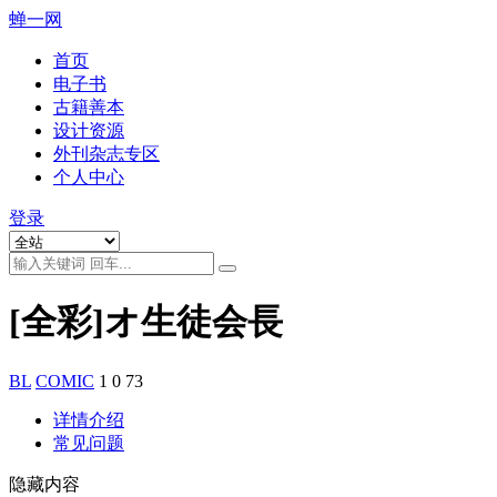
蝉一网
首页
电子书
古籍善本
设计资源
外刊杂志专区
个人中心
登录
[全彩]オ生徒会長
BL
COMIC
1
0
73
详情介绍
常见问题
隐藏内容