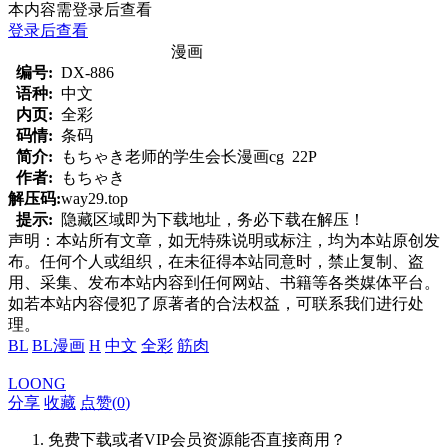
本内容需登录后查看
登录后查看
漫画
编号:
DX-886
语种:
中文
内页:
全彩
码情:
条码
简介:
もちゃき老师的学生会长漫画cg 22P
作者:
もちゃき
解压码:
way29.top
提示:
隐藏区域即为下载地址，务必下载在解压！
声明：本站所有文章，如无特殊说明或标注，均为本站原创发
布。任何个人或组织，在未征得本站同意时，禁止复制、盗
用、采集、发布本站内容到任何网站、书籍等各类媒体平台。
如若本站内容侵犯了原著者的合法权益，可联系我们进行处
理。
BL
BL漫画
H
中文
全彩
筋肉
LOONG
分享
收藏
点赞(
0
)
免费下载或者VIP会员资源能否直接商用？