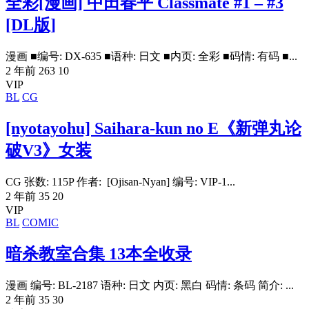
全彩[漫画] 中田春平 Classmate #1 – #3
[DL版]
漫画 ■编号: DX-635 ■语种: 日文 ■内页: 全彩 ■码情: 有码 ■...
2 年前
263
10
VIP
BL
CG
[nyotayohu] Saihara-kun no E《新弹丸论
破V3》女装
CG 张数: 115P 作者: [Ojisan-Nyan] 编号: VIP-1...
2 年前
35
20
VIP
BL
COMIC
暗杀教室合集 13本全收录
漫画 编号: BL-2187 语种: 日文 内页: 黑白 码情: 条码 简介: ...
2 年前
35
30