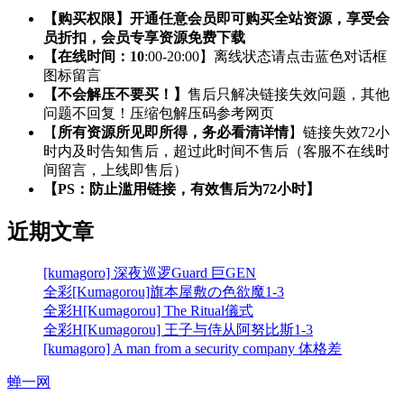
【购买权限】开通任意会员即可购买全站资源，享受会
员折扣，会员专享资源免费下载
【在线时间：10
:00-20:00】离线状态请点击蓝色对话框
图标留言
【不会解压不要买！】
售后只解决链接失效问题，其他
问题不回复！压缩包解压码参考网页
【
所有资源所见即所得，务必看清详情
】链接失效72小
时内及时告知售后，超过此时间不售后（客服不在线时
间留言，上线即售后）
【PS：防止滥用链接，有效售后为72小时】
近期文章
[kumagoro] 深夜巡逻Guard 巨GEN
全彩[Kumagorou]旗本屋敷の色欲魔1-3
全彩H[Kumagorou] The Ritual儀式
全彩H[Kumagorou] 王子与侍从阿努比斯1-3
[kumagoro] A man from a security company 体格差
蝉一网