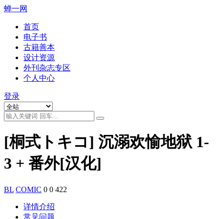
蝉一网
首页
电子书
古籍善本
设计资源
外刊杂志专区
个人中心
登录
[桐式トキコ] 沉溺欢愉地狱 1-
3 + 番外[汉化]
BL
COMIC
0
0
422
详情介绍
常见问题