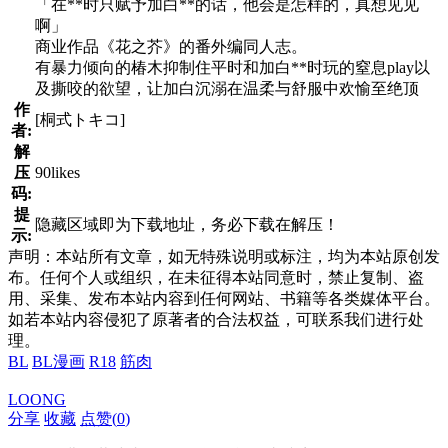
「在**时只赋予加白**的话，他会是怎样的，真想见见
啊」
商业作品《花之芥》的番外编同人志。
有暴力倾向的椿木抑制住平时和加白**时玩的窒息play以
及撕咬的欲望，让加白沉溺在温柔与舒服中欢愉至绝顶
作
[桐式トキコ]
者:
解
压
90likes
码:
提
隐藏区域即为下载地址，务必下载在解压！
示:
声明：本站所有文章，如无特殊说明或标注，均为本站原创发
布。任何个人或组织，在未征得本站同意时，禁止复制、盗
用、采集、发布本站内容到任何网站、书籍等各类媒体平台。
如若本站内容侵犯了原著者的合法权益，可联系我们进行处
理。
BL
BL漫画
R18
筋肉
LOONG
分享
收藏
点赞(
0
)