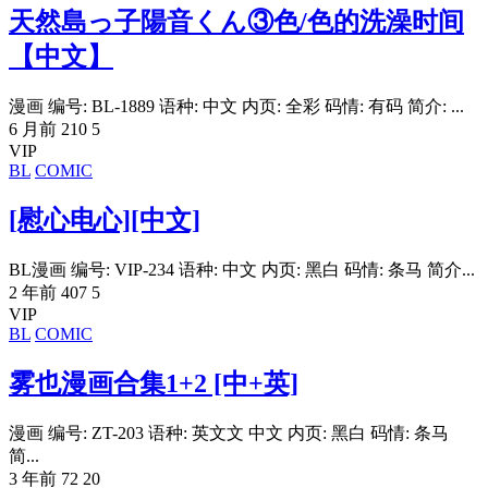
天然島っ子陽音くん③色/色的洗澡时间
【中文】
漫画 编号: BL-1889 语种: 中文 内页: 全彩 码情: 有码 简介: ...
6 月前
210
5
VIP
BL
COMIC
[慰心电心][中文]
BL漫画 编号: VIP-234 语种: 中文 内页: 黑白 码情: 条马 简介...
2 年前
407
5
VIP
BL
COMIC
雾也漫画合集1+2 [中+英]
漫画 编号: ZT-203 语种: 英文文 中文 内页: 黑白 码情: 条马
简...
3 年前
72
20