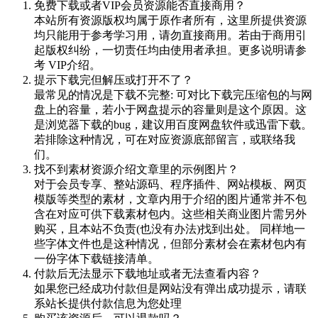
免费下载或者VIP会员资源能否直接商用？
本站所有资源版权均属于原作者所有，这里所提供资源
均只能用于参考学习用，请勿直接商用。若由于商用引
起版权纠纷，一切责任均由使用者承担。更多说明请参
考 VIP介绍。
提示下载完但解压或打开不了？
最常见的情况是下载不完整: 可对比下载完压缩包的与网
盘上的容量，若小于网盘提示的容量则是这个原因。这
是浏览器下载的bug，建议用百度网盘软件或迅雷下载。
若排除这种情况，可在对应资源底部留言，或联络我
们。
找不到素材资源介绍文章里的示例图片？
对于会员专享、整站源码、程序插件、网站模板、网页
模版等类型的素材，文章内用于介绍的图片通常并不包
含在对应可供下载素材包内。这些相关商业图片需另外
购买，且本站不负责(也没有办法)找到出处。 同样地一
些字体文件也是这种情况，但部分素材会在素材包内有
一份字体下载链接清单。
付款后无法显示下载地址或者无法查看内容？
如果您已经成功付款但是网站没有弹出成功提示，请联
系站长提供付款信息为您处理