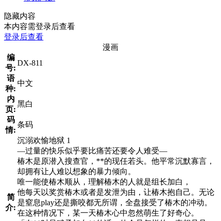
隐藏内容
本内容需登录后查看
登录后查看
漫画
编
DX-811
号:
语
中文
种:
内
黑白
页:
码
条码
情:
沉溺欢愉地狱 1
—过量的快乐似乎要比痛苦还要令人难受—
椿木是原潜入搜查官，**的现任若头。他平常沉默寡言，
却拥有让人难以想象的暴力倾向。
唯一能使椿木顺从，理解椿木的人就是组长加白，
他每天以奖赏椿木或者是发泄为由，让椿木抱自己。无论
简
是窒息play还是撕咬都无所谓，全盘接受了椿木的冲动。
介:
在这种情况下，某一天椿木心中忽然萌生了好奇心。