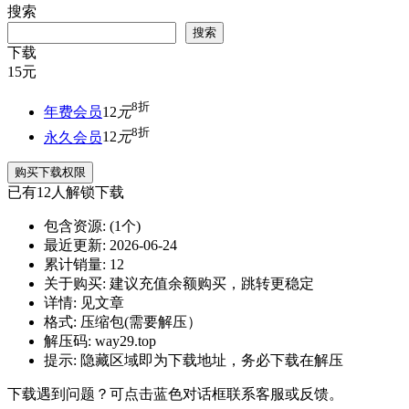
搜索
搜索
下载
15
元
8折
年费会员
12
元
8折
永久会员
12
元
购买下载权限
已有
12
人解锁下载
包含资源:
(1个)
最近更新:
2026-06-24
累计销量:
12
关于购买:
建议充值余额购买，跳转更稳定
详情:
见文章
格式:
压缩包(需要解压）
解压码:
way29.top
提示:
隐藏区域即为下载地址，务必下载在解压
下载遇到问题？可点击蓝色对话框联系客服或反馈。