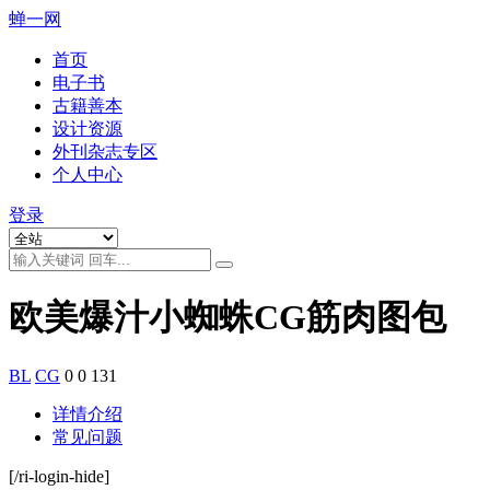
蝉一网
首页
电子书
古籍善本
设计资源
外刊杂志专区
个人中心
登录
欧美爆汁小蜘蛛CG筋肉图包
BL
CG
0
0
131
详情介绍
常见问题
[/ri-login-hide]