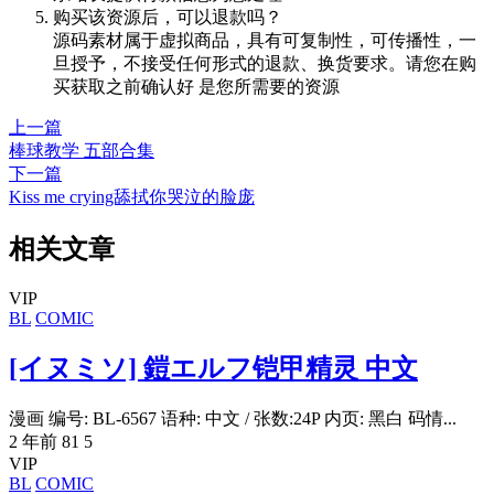
购买该资源后，可以退款吗？
源码素材属于虚拟商品，具有可复制性，可传播性，一
旦授予，不接受任何形式的退款、换货要求。请您在购
买获取之前确认好 是您所需要的资源
上一篇
棒球教学 五部合集
下一篇
Kiss me crying舔拭你哭泣的脸庞
相关文章
VIP
BL
COMIC
[イヌミソ] 鎧エルフ铠甲精灵 中文
漫画 编号: BL-6567 语种: 中文 / 张数:24P 内页: 黑白 码情...
2 年前
81
5
VIP
BL
COMIC