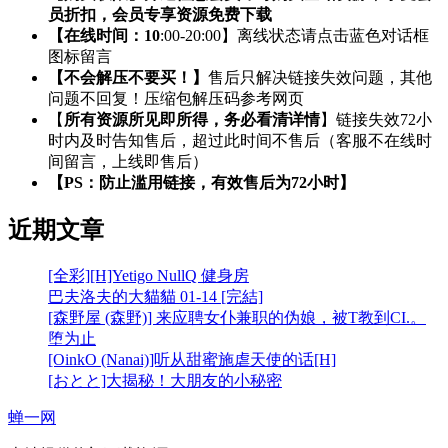
员折扣，会员专享资源免费下载
【在线时间：10
:00-20:00】离线状态请点击蓝色对话框
图标留言
【不会解压不要买！】
售后只解决链接失效问题，其他
问题不回复！压缩包解压码参考网页
【
所有资源所见即所得，务必看清详情
】链接失效72小
时内及时告知售后，超过此时间不售后（客服不在线时
间留言，上线即售后）
【PS：防止滥用链接，有效售后为72小时】
近期文章
[全彩][H]Yetigo NullQ 健身房
巴夫洛夫的大貓貓 01-14 [完結]
[森野屋 (森野)] 来应聘女仆兼职的伪娘，被T教到CI.。
堕为止
[OinkO (Nanai)]听从甜蜜施虐天使的话[H]
[おとと]大揭秘！大朋友的小秘密
蝉一网