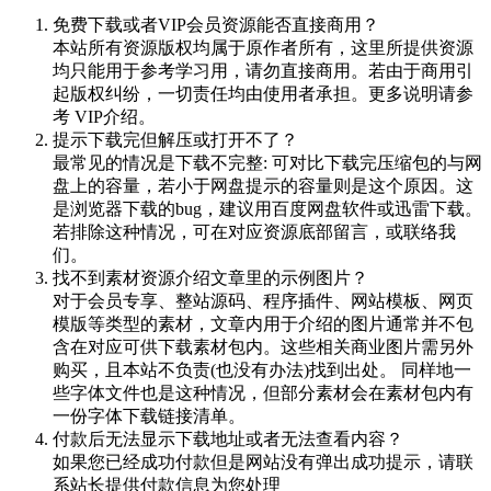
免费下载或者VIP会员资源能否直接商用？
本站所有资源版权均属于原作者所有，这里所提供资源
均只能用于参考学习用，请勿直接商用。若由于商用引
起版权纠纷，一切责任均由使用者承担。更多说明请参
考 VIP介绍。
提示下载完但解压或打开不了？
最常见的情况是下载不完整: 可对比下载完压缩包的与网
盘上的容量，若小于网盘提示的容量则是这个原因。这
是浏览器下载的bug，建议用百度网盘软件或迅雷下载。
若排除这种情况，可在对应资源底部留言，或联络我
们。
找不到素材资源介绍文章里的示例图片？
对于会员专享、整站源码、程序插件、网站模板、网页
模版等类型的素材，文章内用于介绍的图片通常并不包
含在对应可供下载素材包内。这些相关商业图片需另外
购买，且本站不负责(也没有办法)找到出处。 同样地一
些字体文件也是这种情况，但部分素材会在素材包内有
一份字体下载链接清单。
付款后无法显示下载地址或者无法查看内容？
如果您已经成功付款但是网站没有弹出成功提示，请联
系站长提供付款信息为您处理