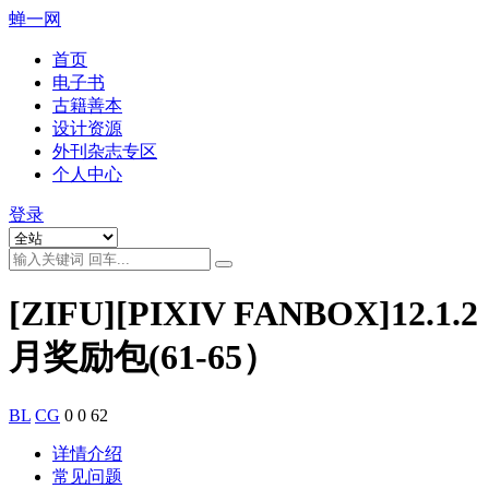
蝉一网
首页
电子书
古籍善本
设计资源
外刊杂志专区
个人中心
登录
[ZIFU][PIXIV FANBOX]12.1.2
月奖励包(61-65）
BL
CG
0
0
62
详情介绍
常见问题