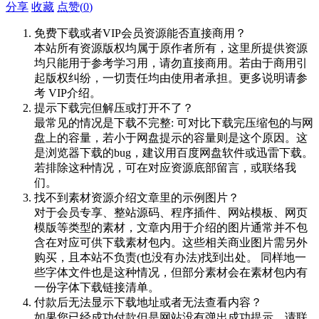
分享
收藏
点赞(
0
)
免费下载或者VIP会员资源能否直接商用？
本站所有资源版权均属于原作者所有，这里所提供资源
均只能用于参考学习用，请勿直接商用。若由于商用引
起版权纠纷，一切责任均由使用者承担。更多说明请参
考 VIP介绍。
提示下载完但解压或打开不了？
最常见的情况是下载不完整: 可对比下载完压缩包的与网
盘上的容量，若小于网盘提示的容量则是这个原因。这
是浏览器下载的bug，建议用百度网盘软件或迅雷下载。
若排除这种情况，可在对应资源底部留言，或联络我
们。
找不到素材资源介绍文章里的示例图片？
对于会员专享、整站源码、程序插件、网站模板、网页
模版等类型的素材，文章内用于介绍的图片通常并不包
含在对应可供下载素材包内。这些相关商业图片需另外
购买，且本站不负责(也没有办法)找到出处。 同样地一
些字体文件也是这种情况，但部分素材会在素材包内有
一份字体下载链接清单。
付款后无法显示下载地址或者无法查看内容？
如果您已经成功付款但是网站没有弹出成功提示，请联