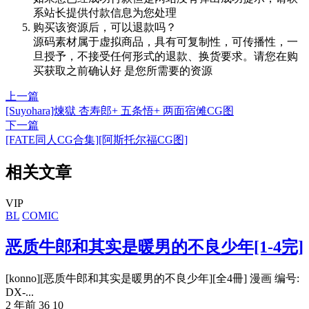
系站长提供付款信息为您处理
购买该资源后，可以退款吗？
源码素材属于虚拟商品，具有可复制性，可传播性，一
旦授予，不接受任何形式的退款、换货要求。请您在购
买获取之前确认好 是您所需要的资源
上一篇
[Suyohara]煉獄 杏寿郎+ 五条悟+ 两面宿傩CG图
下一篇
[FATE同人CG合集][阿斯托尔福CG图]
相关文章
VIP
BL
COMIC
恶质牛郎和其实是暖男的不良少年[1-4完]
[konno][恶质牛郎和其实是暖男的不良少年][全4冊] 漫画 编号:
DX-...
2 年前
36
10