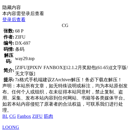
隐藏内容
本内容需登录后查看
登录后查看
CG
张数:
68 P
作者:
ZIFU
编号:
DX-697
码情:
条码
解压
way29.top
码:
[ZIFU][PIXIV FANBOX][12.1.2月奖励包(61-65)][文字版/
简介:
无文字版]
提示:
7z格式手机端建议ZArchiver解压！务必下载在解压！
声明：本站所有文章，如无特殊说明或标注，均为本站原创发
布。任何个人或组织，在未征得本站同意时，禁止复制、盗
用、采集、发布本站内容到任何网站、书籍等各类媒体平台。
如若本站内容侵犯了原著者的合法权益，可联系我们进行处
理。
BL
CG
Fanbox
ZIFU
筋肉
LOONG