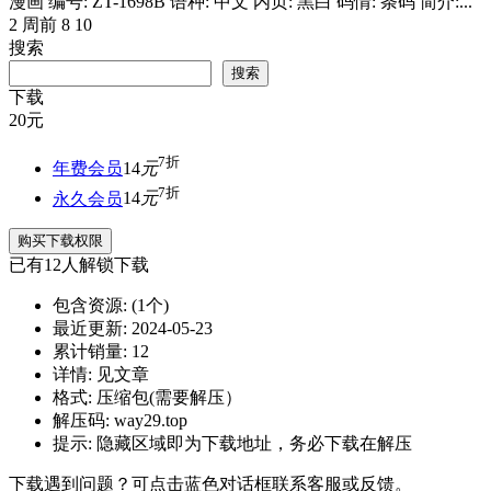
漫画 编号: ZT-1698B 语种: 中文 内页: 黑白 码情: 条码 简介:...
2 周前
8
10
搜索
搜索
下载
20
元
7折
年费会员
14
元
7折
永久会员
14
元
购买下载权限
已有
12
人解锁下载
包含资源:
(1个)
最近更新:
2024-05-23
累计销量:
12
详情:
见文章
格式:
压缩包(需要解压）
解压码:
way29.top
提示:
隐藏区域即为下载地址，务必下载在解压
下载遇到问题？可点击蓝色对话框联系客服或反馈。