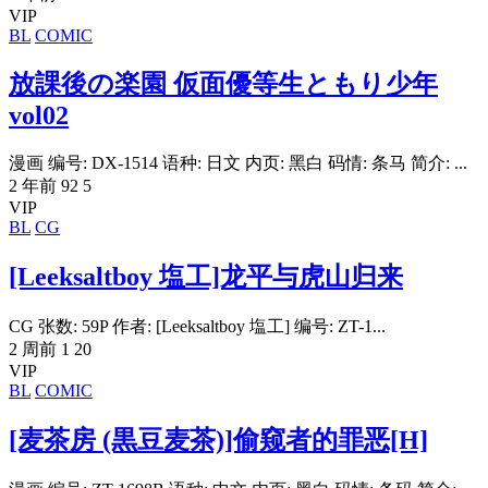
VIP
BL
COMIC
放課後の楽園 仮面優等生ともり少年
vol02
漫画 编号: DX-1514 语种: 日文 内页: 黑白 码情: 条马 简介: ...
2 年前
92
5
VIP
BL
CG
[Leeksaltboy 塩工]龙平与虎山归来
CG 张数: 59P 作者: [Leeksaltboy 塩工] 编号: ZT-1...
2 周前
1
20
VIP
BL
COMIC
[麦茶房 (黒豆麦茶)]偷窥者的罪恶[H]