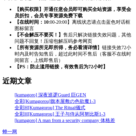
【购买权限】开通任意会员即可购买全站资源，享受会
员折扣，会员专享资源免费下载
【在线时间：10
:00-20:00】离线状态请点击蓝色对话框
图标留言
【不会解压不要买！】
售后只解决链接失效问题，其他
问题不回复！压缩包解压码参考网页
【
所有资源所见即所得，务必看清详情
】链接失效72小
时内及时告知售后，超过此时间不售后（客服不在线时
间留言，上线即售后）
【PS：防止滥用链接，有效售后为72小时】
近期文章
[kumagoro] 深夜巡逻Guard 巨GEN
全彩[Kumagorou]旗本屋敷の色欲魔1-3
全彩H[Kumagorou] The Ritual儀式
全彩H[Kumagorou] 王子与侍从阿努比斯1-3
[kumagoro] A man from a security company 体格差
蝉一网