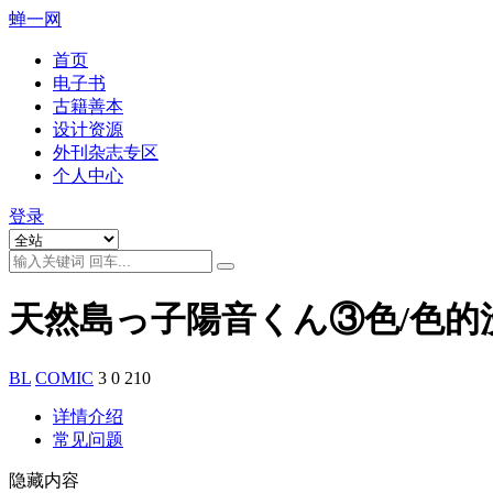
蝉一网
首页
电子书
古籍善本
设计资源
外刊杂志专区
个人中心
登录
天然島っ子陽音くん③色/色的
BL
COMIC
3
0
210
详情介绍
常见问题
隐藏内容