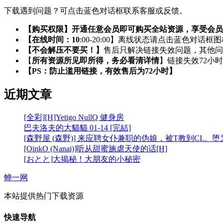
下载遇到问题？可点击蓝色对话框联系客服或反馈。
【购买权限】开通任意会员即可购买全站资源，享受会员
【在线时间：10
:00-20:00】离线状态请点击蓝色对话框
【不会解压不要买！】
售后只解决链接失效问题，其他问
【
所有资源所见即所得，务必看清详情
】链接失效72小
【PS：防止滥用链接，有效售后为72小时】
近期文章
[全彩][H]Yetigo NullQ 健身房
巴夫洛夫的大貓貓 01-14 [完結]
[森野屋 (森野)] 来应聘女仆兼职的伪娘，被T教到CI.。
[OinkO (Nanai)]听从甜蜜施虐天使的话[H]
[おとと]大揭秘！大朋友的小秘密
蝉一网
本站提供热门下载资源
快速导航