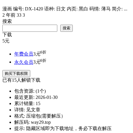
漫画 编号: DX-1420 语种: 日文 内页: 黑白 码情: 薄马 简介: ...
2 年前
33
3
搜索
搜索
下载
5
元
6折
年费会员
3
元
6折
永久会员
3
元
购买下载权限
已有
15
人解锁下载
包含资源:
(1个)
最近更新:
2026-01-30
累计销量:
15
详情:
见文章
格式:
压缩包(需要解压）
解压码:
way29.top
提示:
隐藏区域即为下载地址，务必下载在解压