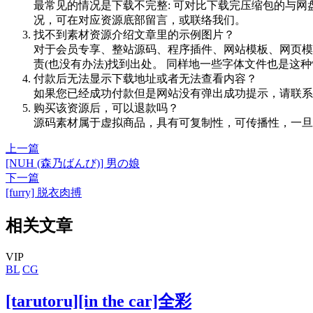
最常见的情况是下载不完整: 可对比下载完压缩包的与网
况，可在对应资源底部留言，或联络我们。
找不到素材资源介绍文章里的示例图片？
对于会员专享、整站源码、程序插件、网站模板、网页模
责(也没有办法)找到出处。 同样地一些字体文件也是这
付款后无法显示下载地址或者无法查看内容？
如果您已经成功付款但是网站没有弹出成功提示，请联系
购买该资源后，可以退款吗？
源码素材属于虚拟商品，具有可复制性，可传播性，一旦
上一篇
[NUH (森乃ばんび)] 男の娘
下一篇
[furry] 脱衣肉搏
相关文章
VIP
BL
CG
[tarutoru][in the car]全彩