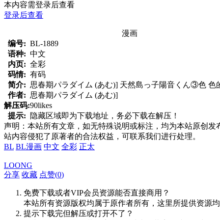
本内容需登录后查看
登录后查看
漫画
编号:
BL-1889
语种:
中文
内页:
全彩
码情:
有码
简介:
思春期パラダイム (あむ)] 天然島っ子陽音くん③色 
作者:
思春期パラダイム (あむ)]
解压码:
90likes
提示:
隐藏区域即为下载地址，务必下载在解压！
声明：本站所有文章，如无特殊说明或标注，均为本站原创发
站内容侵犯了原著者的合法权益，可联系我们进行处理。
BL
BL漫画
中文
全彩
正太
LOONG
分享
收藏
点赞(
0
)
免费下载或者VIP会员资源能否直接商用？
本站所有资源版权均属于原作者所有，这里所提供资源均
提示下载完但解压或打开不了？