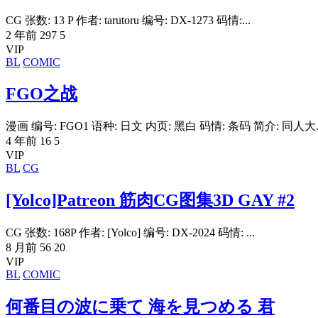
CG 张数: 13 P 作者: tarutoru 编号: DX-1273 码情:...
2 年前
297
5
VIP
BL
COMIC
FGO之战
漫画 编号: FGO1 语种: 日文 内页: 黑白 码情: 条码 简介: 同人大..
4 年前
16
5
VIP
BL
CG
[Yolco]Patreon 筋肉CG图集3D GAY #2
CG 张数: 168P 作者: [Yolco] 编号: DX-2024 码情: ...
8 月前
56
20
VIP
BL
COMIC
何番目の波に乗て 海を見つめる 君