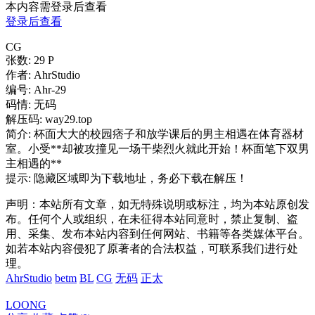
本内容需登录后查看
登录后查看
CG
张数: 29 P
作者: AhrStudio
编号: Ahr-29
码情: 无码
解压码: way29.top
简介: 杯面大大的校园痞子和放学课后的男主相遇在体育器材
室。小受**却被攻撞见一场干柴烈火就此开始！杯面笔下双男
主相遇的**
提示: 隐藏区域即为下载地址，务必下载在解压！
声明：本站所有文章，如无特殊说明或标注，均为本站原创发
布。任何个人或组织，在未征得本站同意时，禁止复制、盗
用、采集、发布本站内容到任何网站、书籍等各类媒体平台。
如若本站内容侵犯了原著者的合法权益，可联系我们进行处
理。
AhrStudio
betm
BL
CG
无码
正太
LOONG