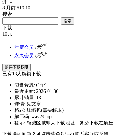
介:...
8 月前
519
10
搜索
搜索
下载
10
元
5折
年费会员
5
元
5折
永久会员
5
元
购买下载权限
已有
13
人解锁下载
包含资源:
(1个)
最近更新:
2026-01-30
累计销量:
13
详情:
见文章
格式:
压缩包(需要解压）
解压码:
way29.top
提示:
隐藏区域即为下载地址，务必下载在解压
下载遇到问题？可点击蓝色对话框联系客服或反馈。