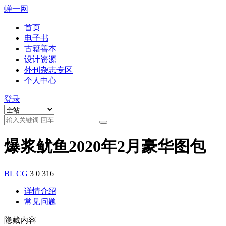
蝉一网
首页
电子书
古籍善本
设计资源
外刊杂志专区
个人中心
登录
爆浆鱿鱼2020年2月豪华图包
BL
CG
3
0
316
详情介绍
常见问题
隐藏内容