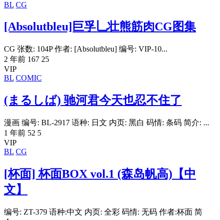
BL
CG
[Absolutbleu]巨孚乚壮熊筋肉CG图集
CG 张数: 104P 作者: [Absolutbleu] 编号: VIP-10...
2 年前
167
25
VIP
BL
COMIC
(まるしば) 驰河君今天也忍不住了
漫画 编号: BL-2917 语种: 日文 内页: 黑白 码情: 条码 简介: ...
1 年前
52
5
VIP
BL
CG
[杯面] 杯面BOX vol.1 (森岛帆高)【中
文】
编号: ZT-379 语种:中文 内页: 全彩 码情: 无码 作者:杯面 简