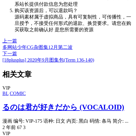
系站长提供付款信息为您处理
购买该资源后，可以退款吗？
源码素材属于虚拟商品，具有可复制性，可传播性，一
旦授予，不接受任何形式的退款、换货要求。请您在购
买获取之前确认好 是您所需要的资源
上一篇
多网站少年CG杂图集12月第二波
下一篇
[18plusplus] 2020年9月图集包(Term 136-140)
相关文章
VIP
BL
COMIC
るのは君が好きだから (VOCALOID)
漫画 编号: VIP-175 语种: 日文 内页: 黑白 码情: 条马 简介: ...
2 年前
67
3
VIP