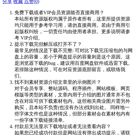
分享
收藏
点赞(
0
)
免费下载或者VIP会员资源能否直接商用？
本站所有资源版权均属于原作者所有，这里所提供资源
均只能用于参考学习用，请勿直接商用。若由于商用引
起版权纠纷，一切责任均由使用者承担。更多说明请参
考 VIP介绍。
提示下载完但解压或打开不了？
最常见的情况是下载不完整: 可对比下载完压缩包的与网
盘上的容量，若小于网盘提示的容量则是这个原因。这
是浏览器下载的bug，建议用百度网盘软件或迅雷下载。
若排除这种情况，可在对应资源底部留言，或联络我
们。
找不到素材资源介绍文章里的示例图片？
对于会员专享、整站源码、程序插件、网站模板、网页
模版等类型的素材，文章内用于介绍的图片通常并不包
含在对应可供下载素材包内。这些相关商业图片需另外
购买，且本站不负责(也没有办法)找到出处。 同样地一
些字体文件也是这种情况，但部分素材会在素材包内有
一份字体下载链接清单。
付款后无法显示下载地址或者无法查看内容？
如果您已经成功付款但是网站没有弹出成功提示，请联