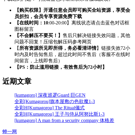
【购买权限】开通任意会员即可购买全站资源，享受会
员折扣，会员专享资源免费下载
【在线时间：10
:00-20:00】离线状态请点击蓝色对话框
图标留言
【不会解压不要买！】
售后只解决链接失效问题，其他
问题不回复！压缩包解压码参考网页
【
所有资源所见即所得，务必看清详情
】链接失效72小
时内及时告知售后，超过此时间不售后（客服不在线时
间留言，上线即售后）
【PS：防止滥用链接，有效售后为72小时】
近期文章
[kumagoro] 深夜巡逻Guard 巨GEN
全彩[Kumagorou]旗本屋敷の色欲魔1-3
全彩H[Kumagorou] The Ritual儀式
全彩H[Kumagorou] 王子与侍从阿努比斯1-3
[kumagoro] A man from a security company 体格差
蝉一网