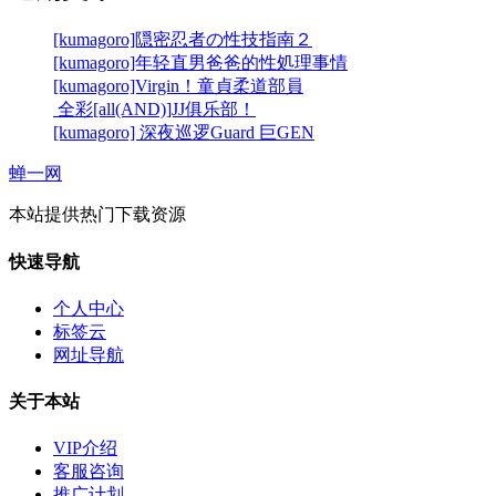
[kumagoro]隠密忍者の性技指南２
[kumagoro]年轻直男爸爸的性処理事情
[kumagoro]Virgin！童貞柔道部員
全彩[all(AND)]JJ俱乐部！
[kumagoro] 深夜巡逻Guard 巨GEN
蝉一网
本站提供热门下载资源
快速导航
个人中心
标签云
网址导航
关于本站
VIP介绍
客服咨询
推广计划