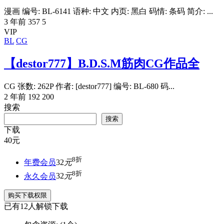
漫画 编号: BL-6141 语种: 中文 内页: 黑白 码情: 条码 简介: ...
3 年前
357
5
VIP
BL
CG
【destor777】B.D.S.M筋肉CG作品全
CG 张数: 262P 作者: [destor777] 编号: BL-680 码...
2 年前
192
200
搜索
搜索
下载
40
元
8折
年费会员
32
元
8折
永久会员
32
元
购买下载权限
已有
12
人解锁下载