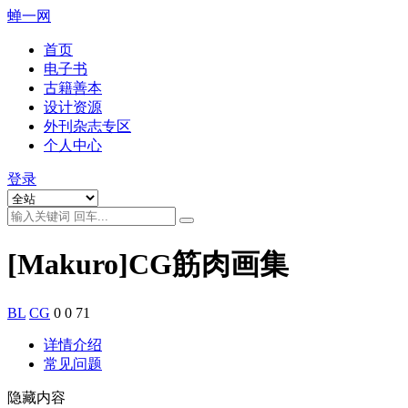
蝉一网
首页
电子书
古籍善本
设计资源
外刊杂志专区
个人中心
登录
[Makuro]CG筋肉画集
BL
CG
0
0
71
详情介绍
常见问题
隐藏内容