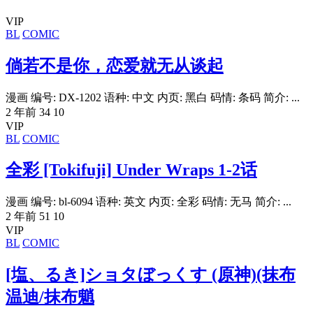
VIP
BL
COMIC
倘若不是你，恋爱就无从谈起
漫画 编号: DX-1202 语种: 中文 内页: 黑白 码情: 条码 简介: ...
2 年前
34
10
VIP
BL
COMIC
全彩 [Tokifuji] Under Wraps 1-2话
漫画 编号: bl-6094 语种: 英文 内页: 全彩 码情: 无马 简介: ...
2 年前
51
10
VIP
BL
COMIC
[塩、るき]ショタぼっくす (原神)(抹布
温迪/抹布魈