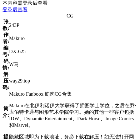
本内容需登录后查看
登录后查看
CG
张
243P
数:
作
Makuro
者:
编
DX-625
号:
码
W马
情:
解
压
way29.top
码:
Makuro Fanboox 筋肉CG合集
Makuro在北伊利诺伊大学获得了插图学士学位，之后在乔·
简
库伯特卡通与图形艺术学院学习。她的其他一些客户包括
介:
IDW、Dynamite Entertainment、Dark Horse、Image Comics
和Marvel。
提
隐藏区域即为下载地址，务必下载在解压！如无法打开网