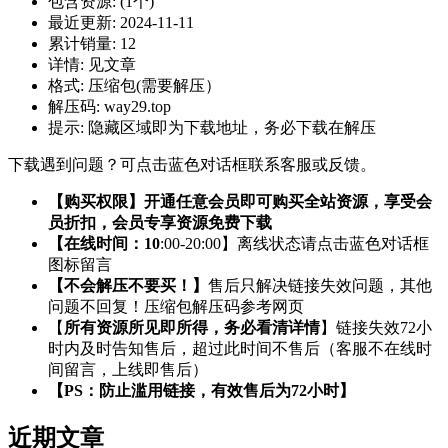
包含资源:
(1个)
最近更新:
2024-11-11
累计销量:
12
详情:
见文章
格式:
压缩包(需要解压）
解压码:
way29.top
提示:
隐藏区域即为下载地址，务必下载在解压
下载遇到问题？可点击蓝色对话框联系客服或反馈。
【购买权限】开通任意会员即可购买全站资源，享受会
员折扣，会员专享资源免费下载
【在线时间：10
:00-20:00】离线状态请点击蓝色对话框
图标留言
【不会解压不要买！】
售后只解决链接失效问题，其他
问题不回复！压缩包解压码参考网页
【
所有资源所见即所得，务必看清详情
】链接失效72小
时内及时告知售后，超过此时间不售后（客服不在线时
间留言，上线即售后）
【PS：防止滥用链接，有效售后为72小时】
近期文章