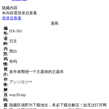
隐藏内容
本内容需登录后查看
登录后查看
漫画
编
DX-561
号:
语
日文
种:
内
黑白
页:
码
有码
情:
简
多作者围绕一个主题画的主题本
介:
作
アンソロジー
者:
解
压
way29.top
码:
提
隐藏区域即为下载地址，务必下载在解压！如无法打开网