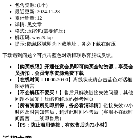
包含资源:
(1个)
最近更新:
2024-11-28
累计销量:
12
详情:
见文章
格式:
压缩包(需要解压）
解压码:
way29.top
提示:
隐藏区域即为下载地址，务必下载在解压
下载遇到问题？可点击蓝色对话框联系客服或反馈。
【购买权限】开通任意会员即可购买全站资源，享受会
员折扣，会员专享资源免费下载
【在线时间：10
:00-20:00】离线状态请点击蓝色对话框
图标留言
【不会解压不要买！】
售后只解决链接失效问题，其他
问题不回复！压缩包解压码参考网页
【
所有资源所见即所得，务必看清详情
】链接失效72小
时内及时告知售后，超过此时间不售后（客服不在线时
间留言，上线即售后）
【PS：防止滥用链接，有效售后为72小时】