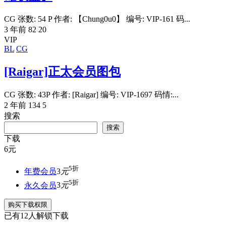
CG 张数: 54 P 作者: 【Chung0u0】 编号: VIP-161 码...
3 年前
82
20
VIP
BL
CG
[Raigar]正太会员图包
CG 张数: 43P 作者: [Raigar] 编号: VIP-1697 码情:...
2 年前
134
5
搜索
搜索
下载
6
元
5折
年费会员
3
元
5折
永久会员
3
元
购买下载权限
已有
12
人解锁下载