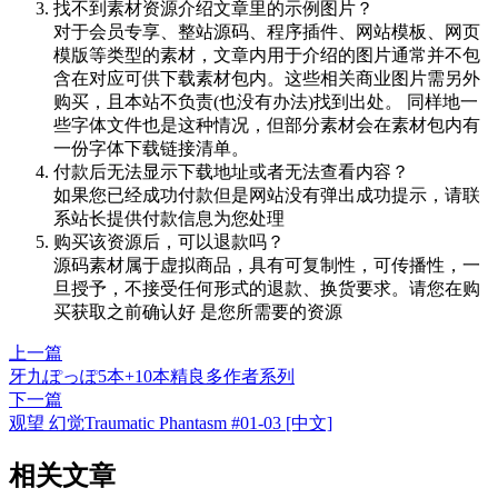
找不到素材资源介绍文章里的示例图片？
对于会员专享、整站源码、程序插件、网站模板、网页
模版等类型的素材，文章内用于介绍的图片通常并不包
含在对应可供下载素材包内。这些相关商业图片需另外
购买，且本站不负责(也没有办法)找到出处。 同样地一
些字体文件也是这种情况，但部分素材会在素材包内有
一份字体下载链接清单。
付款后无法显示下载地址或者无法查看内容？
如果您已经成功付款但是网站没有弹出成功提示，请联
系站长提供付款信息为您处理
购买该资源后，可以退款吗？
源码素材属于虚拟商品，具有可复制性，可传播性，一
旦授予，不接受任何形式的退款、换货要求。请您在购
买获取之前确认好 是您所需要的资源
上一篇
牙九ぽっぽ5本+10本精良多作者系列
下一篇
观望 幻觉Traumatic Phantasm #01-03 [中文]
相关文章