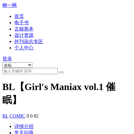
蝉一网
首页
电子书
古籍善本
设计资源
外刊杂志专区
个人中心
登录
BL【Girl′s Maniax vol.1 催
眠】
BL
COMIC
0
0
82
详情介绍
常见问题