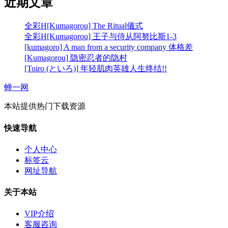
近期文章
全彩H[Kumagorou] The Ritual儀式
全彩H[Kumagorou] 王子与侍从阿努比斯1-3
[kumagoro] A man from a security company 体格差
[Kumagorou] 隐密忍者的隐村
[Toiro (といろ)] 年轻肌肉英雄人生终结!!
蝉一网
本站提供热门下载资源
快速导航
个人中心
标签云
网址导航
关于本站
VIP介绍
客服咨询