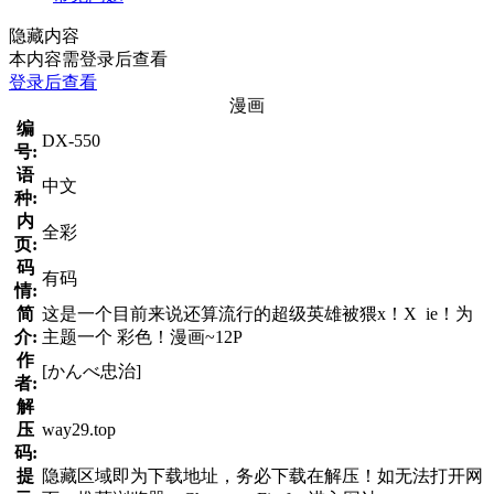
隐藏内容
本内容需登录后查看
登录后查看
漫画
编
DX-550
号:
语
中文
种:
内
全彩
页:
码
有码
情:
简
这是一个目前来说还算流行的超级英雄被猥x！X ie！为
介:
主题一个 彩色！漫画~12P
作
[かんべ忠治]
者:
解
压
way29.top
码:
提
隐藏区域即为下载地址，务必下载在解压！如无法打开网