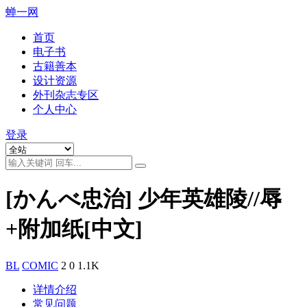
蝉一网
首页
电子书
古籍善本
设计资源
外刊杂志专区
个人中心
登录
[かんべ忠治] 少年英雄陵//辱
+附加纸[中文]
BL
COMIC
2
0
1.1K
详情介绍
常见问题