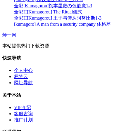
全彩[Kumagorou]旗本屋敷の色欲魔1-3
全彩H[Kumagorou] The Ritual儀式
全彩H[Kumagorou] 王子与侍从阿努比斯1-3
[kumagoro] A man from a security company 体格差
蝉一网
本站提供热门下载资源
快速导航
个人中心
标签云
网址导航
关于本站
VIP介绍
客服咨询
推广计划