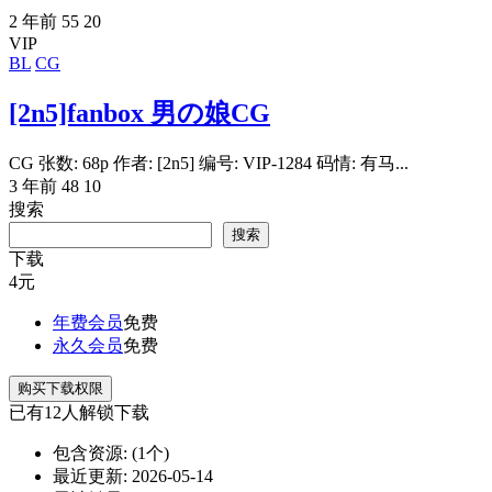
2 年前
55
20
VIP
BL
CG
[2n5]fanbox 男の娘CG
CG 张数: 68p 作者: [2n5] 编号: VIP-1284 码情: 有马...
3 年前
48
10
搜索
搜索
下载
4
元
年费会员
免费
永久会员
免费
购买下载权限
已有
12
人解锁下载
包含资源:
(1个)
最近更新:
2026-05-14