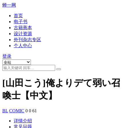
蝉一网
首页
电子书
古籍善本
设计资源
外刊杂志专区
个人中心
登录
[山田こう]俺よりデて弱い召
喚士【中文】
BL
COMIC
0
0
61
详情介绍
常见问题