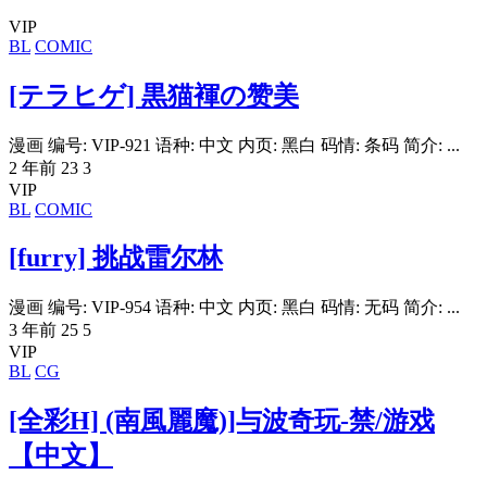
VIP
BL
COMIC
[テラヒゲ] 黒猫褌の赞美
漫画 编号: VIP-921 语种: 中文 内页: 黑白 码情: 条码 简介: ...
2 年前
23
3
VIP
BL
COMIC
[furry] 挑战雷尔林
漫画 编号: VIP-954 语种: 中文 内页: 黑白 码情: 无码 简介: ...
3 年前
25
5
VIP
BL
CG
[全彩H] (南風麗魔)]与波奇玩-禁/游戏
【中文】