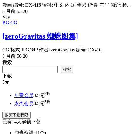
漫画 编号: DX-416 语种: 中文 内页: 全彩 码情: 有码 简介: 捡...
3 月前
53
20
VIP
BG
CG
[zeroGravitas 蜘蛛图集]
CG 格式 JPG/84P 作者: zeroGravitas 编号: DX-10...
8 月前
56
20
搜索
搜索
下载
5
元
7折
年费会员
3.5
元
7折
永久会员
3.5
元
购买下载权限
已有
14
人解锁下载
包含资源:
(1个)