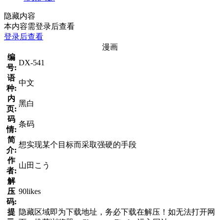
隐藏内容
本内容需登录后查看
登录后查看
漫画
编
DX-541
号:
语
中文
种:
内
黑白
页:
码
条码
情:
简
想实现某个目标而采取强硬的手段
介:
作
山田こう
者:
解
压
90likes
码:
提
隐藏区域即为下载地址，务必下载在解压！如无法打开网