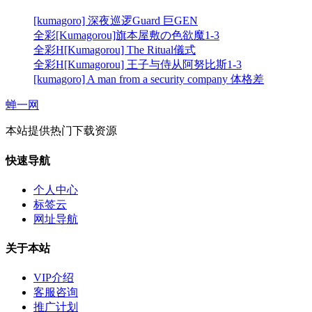
[kumagoro] 深夜巡逻Guard 巨GEN
全彩[Kumagorou]旗本屋敷の色欲魔1-3
全彩H[Kumagorou] The Ritual儀式
全彩H[Kumagorou] 王子与侍从阿努比斯1-3
[kumagoro] A man from a security company 体格差
蝉一网
本站提供热门下载资源
快速导航
个人中心
标签云
网址导航
关于本站
VIP介绍
客服咨询
推广计划