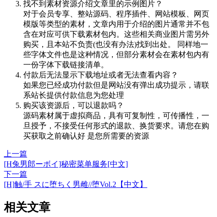
找不到素材资源介绍文章里的示例图片？
对于会员专享、整站源码、程序插件、网站模板、网页
模版等类型的素材，文章内用于介绍的图片通常并不包
含在对应可供下载素材包内。这些相关商业图片需另外
购买，且本站不负责(也没有办法)找到出处。 同样地一
些字体文件也是这种情况，但部分素材会在素材包内有
一份字体下载链接清单。
付款后无法显示下载地址或者无法查看内容？
如果您已经成功付款但是网站没有弹出成功提示，请联
系站长提供付款信息为您处理
购买该资源后，可以退款吗？
源码素材属于虚拟商品，具有可复制性，可传播性，一
旦授予，不接受任何形式的退款、换货要求。请您在购
买获取之前确认好 是您所需要的资源
上一篇
[H兔男郎ーボイ]秘密菜单服务[中文]
下一篇
[H]触/手 スに堕ちく男雌//堕Vol.2【中文】
相关文章