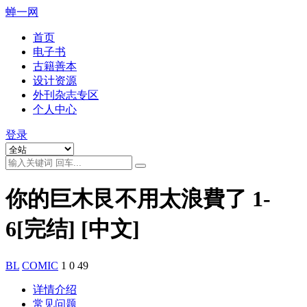
蝉一网
首页
电子书
古籍善本
设计资源
外刊杂志专区
个人中心
登录
你的巨木艮不用太浪費了 1-
6[完结] [中文]
BL
COMIC
1
0
49
详情介绍
常见问题