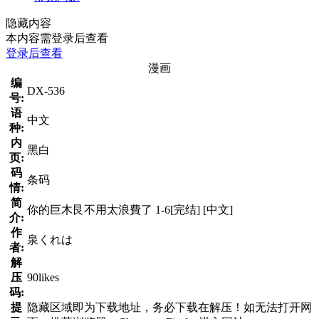
隐藏内容
本内容需登录后查看
登录后查看
漫画
编
DX-536
号:
语
中文
种:
内
黑白
页:
码
条码
情:
简
你的巨木艮不用太浪費了 1-6[完结] [中文]
介:
作
泉くれは
者:
解
压
90likes
码:
提
隐藏区域即为下载地址，务必下载在解压！如无法打开网