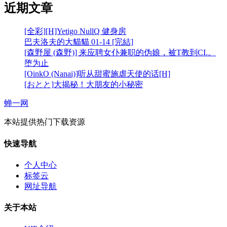
近期文章
[全彩][H]Yetigo NullQ 健身房
巴夫洛夫的大貓貓 01-14 [完結]
[森野屋 (森野)] 来应聘女仆兼职的伪娘，被T教到CI.。
堕为止
[OinkO (Nanai)]听从甜蜜施虐天使的话[H]
[おとと]大揭秘！大朋友的小秘密
蝉一网
本站提供热门下载资源
快速导航
个人中心
标签云
网址导航
关于本站