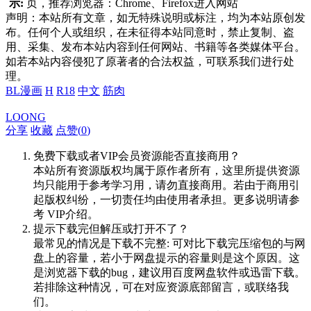
示:
页，推荐浏览器：Chrome、Firefox进入网站
声明：本站所有文章，如无特殊说明或标注，均为本站原创发
布。任何个人或组织，在未征得本站同意时，禁止复制、盗
用、采集、发布本站内容到任何网站、书籍等各类媒体平台。
如若本站内容侵犯了原著者的合法权益，可联系我们进行处
理。
BL漫画
H
R18
中文
筋肉
LOONG
分享
收藏
点赞(
0
)
免费下载或者VIP会员资源能否直接商用？
本站所有资源版权均属于原作者所有，这里所提供资源
均只能用于参考学习用，请勿直接商用。若由于商用引
起版权纠纷，一切责任均由使用者承担。更多说明请参
考 VIP介绍。
提示下载完但解压或打开不了？
最常见的情况是下载不完整: 可对比下载完压缩包的与网
盘上的容量，若小于网盘提示的容量则是这个原因。这
是浏览器下载的bug，建议用百度网盘软件或迅雷下载。
若排除这种情况，可在对应资源底部留言，或联络我
们。