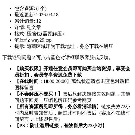
包含资源:
(1个)
最近更新:
2026-03-18
累计销量:
12
详情:
见文章
格式:
压缩包(需要解压）
解压码:
way29.top
提示:
隐藏区域即为下载地址，务必下载在解压
下载遇到问题？可点击蓝色对话框联系客服或反馈。
【购买权限】开通任意会员即可购买全站资源，享受会
员折扣，会员专享资源免费下载
【在线时间：10
:00-20:00】离线状态请点击蓝色对话框
图标留言
【不会解压不要买！】
售后只解决链接失效问题，其他
问题不回复！压缩包解压码参考网页
【
所有资源所见即所得，务必看清详情
】链接失效72小
时内及时告知售后，超过此时间不售后（客服不在线时
间留言，上线即售后）
【PS：防止滥用链接，有效售后为72小时】