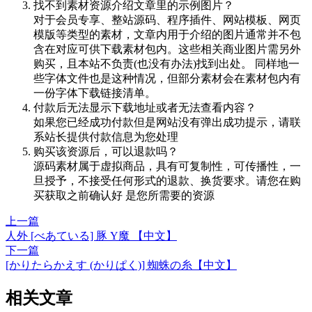
找不到素材资源介绍文章里的示例图片？
对于会员专享、整站源码、程序插件、网站模板、网页
模版等类型的素材，文章内用于介绍的图片通常并不包
含在对应可供下载素材包内。这些相关商业图片需另外
购买，且本站不负责(也没有办法)找到出处。 同样地一
些字体文件也是这种情况，但部分素材会在素材包内有
一份字体下载链接清单。
付款后无法显示下载地址或者无法查看内容？
如果您已经成功付款但是网站没有弹出成功提示，请联
系站长提供付款信息为您处理
购买该资源后，可以退款吗？
源码素材属于虚拟商品，具有可复制性，可传播性，一
旦授予，不接受任何形式的退款、换货要求。请您在购
买获取之前确认好 是您所需要的资源
上一篇
人外 [べあている] 豚 Y魔 【中文】
下一篇
[かりたらかえす (かりぱく)] 蜘蛛の糸【中文】
相关文章