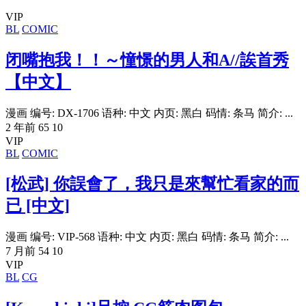
VIP
BL
COMIC
闭嘴抱我！！～憧憬的男人和A//誒首秀
【中文】
漫画 编号: DX-1706 语种: 中文 内页: 黑白 码情: 条马 简介: ...
2 年前
65
10
VIP
BL
COMIC
[松武] 你誤會了，我只是來幫忙看家的而
已 [中文]
漫画 编号: VIP-568 语种: 中文 内页: 黑白 码情: 条马 简介: ...
7 月前
54
10
VIP
BL
CG