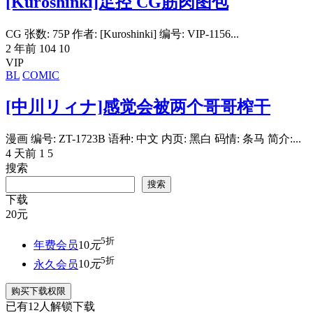
[Kuroshinki]足控 CG筋肉图包
CG 张数: 75P 作者: [Kuroshinki] 编号: VIP-1156...
2 年前
104
10
VIP
BL
COMIC
[中川リィナ]感觉会被两个哥哥榨干
漫画 编号: ZT-1723B 语种: 中文 内页: 黑白 码情: 条马 简介:...
4 天前
1
5
搜索
搜索
下载
20
元
5折
年费会员
10
元
5折
永久会员
10
元
购买下载权限
已有
12
人解锁下载