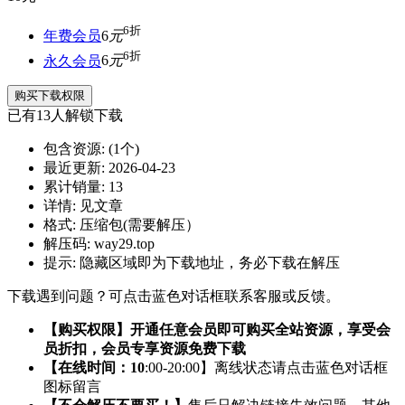
6折
年费会员
6
元
6折
永久会员
6
元
购买下载权限
已有
13
人解锁下载
包含资源:
(1个)
最近更新:
2026-04-23
累计销量:
13
详情:
见文章
格式:
压缩包(需要解压）
解压码:
way29.top
提示:
隐藏区域即为下载地址，务必下载在解压
下载遇到问题？可点击蓝色对话框联系客服或反馈。
【购买权限】开通任意会员即可购买全站资源，享受会
员折扣，会员专享资源免费下载
【在线时间：10
:00-20:00】离线状态请点击蓝色对话框
图标留言