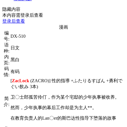
隐藏内容
本内容需登录后查看
登录后查看
漫画
编
DX-510
号:
语
日文
种:
内
黑白
页:
码
有码
情:
[
ZacLock
(ZACRO)] 性的指導 +ふたりるすばん +勇利で
ぐい飲み 3本)
卫〇士郎孤苦伶仃，作为某个宅邸的少年执事被收养。
简
介:
然而，少年执事的幕后工作却是为主人**。
在教育负责人的Lan〇er的斯巴达性指导下堕落的故事