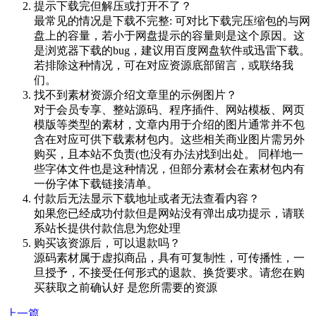
提示下载完但解压或打开不了？
最常见的情况是下载不完整: 可对比下载完压缩包的与网
盘上的容量，若小于网盘提示的容量则是这个原因。这
是浏览器下载的bug，建议用百度网盘软件或迅雷下载。
若排除这种情况，可在对应资源底部留言，或联络我
们。
找不到素材资源介绍文章里的示例图片？
对于会员专享、整站源码、程序插件、网站模板、网页
模版等类型的素材，文章内用于介绍的图片通常并不包
含在对应可供下载素材包内。这些相关商业图片需另外
购买，且本站不负责(也没有办法)找到出处。 同样地一
些字体文件也是这种情况，但部分素材会在素材包内有
一份字体下载链接清单。
付款后无法显示下载地址或者无法查看内容？
如果您已经成功付款但是网站没有弹出成功提示，请联
系站长提供付款信息为您处理
购买该资源后，可以退款吗？
源码素材属于虚拟商品，具有可复制性，可传播性，一
旦授予，不接受任何形式的退款、换货要求。请您在购
买获取之前确认好 是您所需要的资源
上一篇