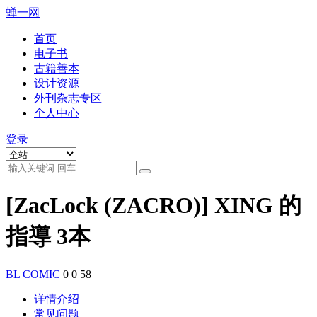
蝉一网
首页
电子书
古籍善本
设计资源
外刊杂志专区
个人中心
登录
[ZacLock (ZACRO)] XING 的
指導 3本
BL
COMIC
0
0
58
详情介绍
常见问题