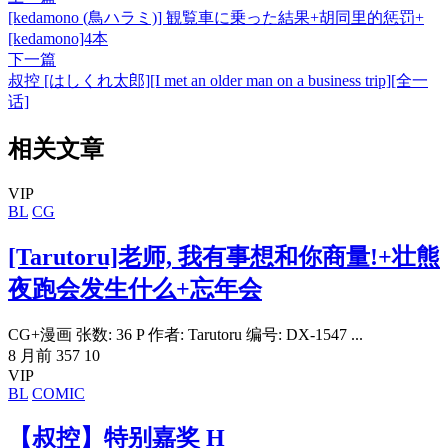
[kedamono (鳥ハラミ)] 観覧車に乗った結果+胡同里的惩罚+
[kedamono]4本
下一篇
叔控 [はしくれ太郎][I met an older man on a business trip][全一
话]
相关文章
VIP
BL
CG
[Tarutoru]老师, 我有事想和你商量!+壮熊
夜跑会发生什么+忘年会
CG+漫画 张数: 36 P 作者: Tarutoru 编号: DX-1547 ...
8 月前
357
10
VIP
BL
COMIC
【叔控】特别嘉奖 H