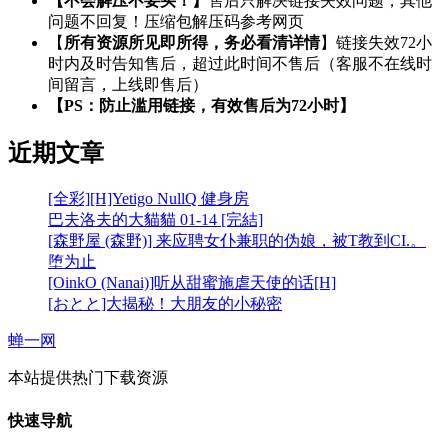
【不会解压不要买！】
售后只解决链接失效问题，其他
问题不回复！压缩包解压码参考网页
【
所有资源所见即所得，务必看清详情
】链接失效72小
时内及时告知售后，超过此时间不售后（客服不在线时
间留言，上线即售后）
【PS：防止滥用链接，有效售后为72小时】
近期文章
[全彩][H]Yetigo NullQ 健身房
巴夫洛夫的大貓貓 01-14 [完結]
[森野屋 (森野)] 来应聘女仆兼职的伪娘，被T教到CI.。
堕为止
[OinkO (Nanai)]听从甜蜜施虐天使的话[H]
[おとと]大揭秘！大朋友的小秘密
蝉一网
本站提供热门下载资源
快速导航