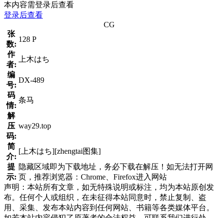
本内容需登录后查看
登录后查看
CG
张
128 P
数:
作
上木はち
者:
编
DX-489
号:
码
条马
情:
解
压
way29.top
码:
简
[上木はち][zhengtai图集]
介:
提
隐藏区域即为下载地址，务必下载在解压！如无法打开网
示:
页，推荐浏览器：Chrome、Firefox进入网站
声明：本站所有文章，如无特殊说明或标注，均为本站原创发
布。任何个人或组织，在未征得本站同意时，禁止复制、盗
用、采集、发布本站内容到任何网站、书籍等各类媒体平台。
如若本站内容侵犯了原著者的合法权益，可联系我们进行处