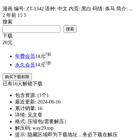
漫画 编号: ZT-1342 语种: 中文 内页: 黑白 码情: 条马 简介: ...
2 年前
15
5
搜索
搜索
下载
20
元
7折
年费会员
14
元
7折
永久会员
14
元
购买下载权限
已有
16
人解锁下载
包含资源:
(1个)
最近更新:
2024-06-16
累计销量:
16
详情:
见文章
格式:
压缩包(需要解压）
解压码:
way29.top
提示:
隐藏区域即为下载地址，务必下载在解压