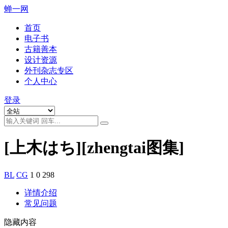
蝉一网
首页
电子书
古籍善本
设计资源
外刊杂志专区
个人中心
登录
[上木はち][zhengtai图集]
BL
CG
1
0
298
详情介绍
常见问题
隐藏内容