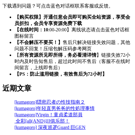
下载遇到问题？可点击蓝色对话框联系客服或反馈。
【购买权限】开通任意会员即可购买全站资源，享受会
员折扣，会员专享资源免费下载
【在线时间：10
:00-20:00】离线状态请点击蓝色对话框
图标留言
【不会解压不要买！】
售后只解决链接失效问题，其他
问题不回复！压缩包解压码参考网页
【
所有资源所见即所得，务必看清详情
】链接失效72小
时内及时告知售后，超过此时间不售后（客服不在线时
间留言，上线即售后）
【PS：防止滥用链接，有效售后为72小时】
近期文章
[kumagoro]隠密忍者の性技指南２
[kumagoro]年轻直男爸爸的性処理事情
[kumagoro]Virgin！童貞柔道部員
全彩[all(AND)]JJ俱乐部！
[kumagoro] 深夜巡逻Guard 巨GEN