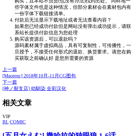
购买，且本站不负责(也没有办法)找到出处。 同样地一
些字体文件也是这种情况，但部分素材会在素材包内有
一份字体下载链接清单。
付款后无法显示下载地址或者无法查看内容？
如果您已经成功付款但是网站没有弹出成功提示，请联
系站长提供付款信息为您处理
购买该资源后，可以退款吗？
源码素材属于虚拟商品，具有可复制性，可传播性，一
旦授予，不接受任何形式的退款、换货要求。请您在购
买获取之前确认好 是您所需要的资源
上一篇
[Maorenc] 2018年10月-11月CG图包
下一篇
[神ノ裂支店] 幼馴染 全彩汉化
相关文章
VIP
BL
COMIC
[五月女えむ] 撒哈拉的独眼狼 1-6话