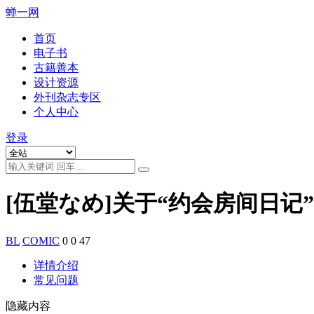
蝉一网
首页
电子书
古籍善本
设计资源
外刊杂志专区
个人中心
登录
[伍堂なめ]关于“约会房间日记
BL
COMIC
0
0
47
详情介绍
常见问题
隐藏内容