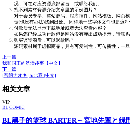
况，可在对应资源底部留言，或联络我们。
找不到素材资源介绍文章里的示例图片？
对于会员专享、整站源码、程序插件、网站模板、网页模
责(也没有办法)找到出处。 同样地一些字体文件也是这
付款后无法显示下载地址或者无法查看内容？
如果您已经成功付款但是网站没有弹出成功提示，请联系
购买该资源后，可以退款吗？
源码素材属于虚拟商品，具有可复制性，可传播性，一旦
上一篇
我和国王的洗澡趣事【中文】
下一篇
[吾朗ナオキ] S/比赛 [中文]
相关文章
VIP
BL
COMIC
BL黑子的篮球 BARTER～宮地先輩と緑