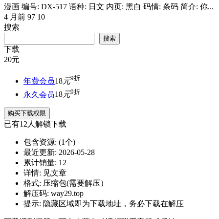
漫画 编号: DX-517 语种: 日文 内页: 黑白 码情: 条码 简介: 你...
4 月前
97
10
搜索
搜索
下载
20
元
9折
年费会员
18
元
9折
永久会员
18
元
购买下载权限
已有
12
人解锁下载
包含资源:
(1个)
最近更新:
2026-05-28
累计销量:
12
详情:
见文章
格式:
压缩包(需要解压）
解压码:
way29.top
提示:
隐藏区域即为下载地址，务必下载在解压