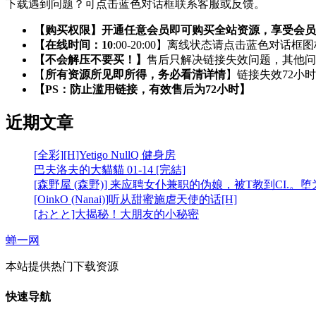
下载遇到问题？可点击蓝色对话框联系客服或反馈。
【购买权限】开通任意会员即可购买全站资源，享受会员
【在线时间：10
:00-20:00】离线状态请点击蓝色对话框
【不会解压不要买！】
售后只解决链接失效问题，其他问
【
所有资源所见即所得，务必看清详情
】链接失效72小
【PS：防止滥用链接，有效售后为72小时】
近期文章
[全彩][H]Yetigo NullQ 健身房
巴夫洛夫的大貓貓 01-14 [完結]
[森野屋 (森野)] 来应聘女仆兼职的伪娘，被T教到CI.。
[OinkO (Nanai)]听从甜蜜施虐天使的话[H]
[おとと]大揭秘！大朋友的小秘密
蝉一网
本站提供热门下载资源
快速导航