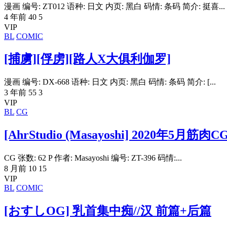
漫画 编号: ZT012 语种: 日文 内页: 黑白 码情: 条码 简介: 挺喜...
4 年前
40
5
VIP
BL
COMIC
[捕虜][俘虏][路人X大俱利伽罗]
漫画 编号: DX-668 语种: 日文 内页: 黑白 码情: 条码 简介: [...
3 年前
55
3
VIP
BL
CG
[AhrStudio (Masayoshi] 2020年5月筋
CG 张数: 62 P 作者: Masayoshi 编号: ZT-396 码情:...
8 月前
10
15
VIP
BL
COMIC
[おすしOG] 乳首集中痴//汉 前篇+后篇