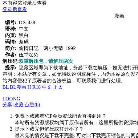
本内容需登录后查看
登录后查看
漫画
编号:
DX-438
语种:
中文
内页:
黑白
码情:
条码
简介:
偷情日記！两小无猜 199P
作者:
伍堂なめ
解压码:
双重解压包，请解压两次
提示:
隐藏区域即为下载地址，务必下载在解压！如无法打开网页，
声明：本站所有文章，如无特殊说明或标注，均为本站原创发
站内容侵犯了原著者的合法权益，可联系我们进行处理。
BL
BL漫画
H
R18
中文
正太
LOONG
分享
收藏
点赞(
0
)
免费下载或者VIP会员资源能否直接商用？
本站所有资源版权均属于原作者所有，这里所提供资源均
提示下载完但解压或打开不了？
最常见的情况是下载不完整: 可对比下载完压缩包的与网