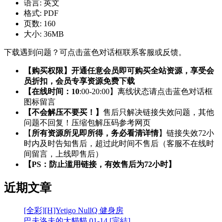
语言:
英文
格式:
PDF
页数:
160
大小:
36MB
下载遇到问题？可点击蓝色对话框联系客服或反馈。
【购买权限】开通任意会员即可购买全站资源，享受会
员折扣，会员专享资源免费下载
【在线时间：10
:00-20:00】离线状态请点击蓝色对话框
图标留言
【不会解压不要买！】
售后只解决链接失效问题，其他
问题不回复！压缩包解压码参考网页
【
所有资源所见即所得，务必看清详情
】链接失效72小
时内及时告知售后，超过此时间不售后（客服不在线时
间留言，上线即售后）
【PS：防止滥用链接，有效售后为72小时】
近期文章
[全彩][H]Yetigo NullQ 健身房
巴夫洛夫的大貓貓 01-14 [完結]