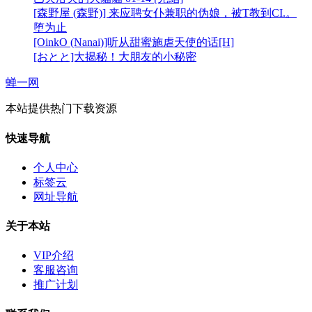
[森野屋 (森野)] 来应聘女仆兼职的伪娘，被T教到CI.。
堕为止
[OinkO (Nanai)]听从甜蜜施虐天使的话[H]
[おとと]大揭秘！大朋友的小秘密
蝉一网
本站提供热门下载资源
快速导航
个人中心
标签云
网址导航
关于本站
VIP介绍
客服咨询
推广计划