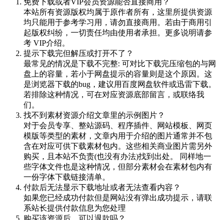
免费下载或者VIP会员资源能否直接商用？
本站所有资源版权均属于原作者所有，这里所提供资源
均只能用于参考学习用，请勿直接商用。若由于商用引
起版权纠纷，一切责任均由使用者承担。更多说明请参
考 VIP介绍。
提示下载完但解压或打开不了？
最常见的情况是下载不完整: 可对比下载完压缩包的与网
盘上的容量，若小于网盘提示的容量则是这个原因。这
是浏览器下载的bug，建议用百度网盘软件或迅雷下载。
若排除这种情况，可在对应资源底部留言，或联络我
们。
找不到素材资源介绍文章里的示例图片？
对于会员专享、整站源码、程序插件、网站模板、网页
模版等类型的素材，文章内用于介绍的图片通常并不包
含在对应可供下载素材包内。这些相关商业图片需另外
购买，且本站不负责(也没有办法)找到出处。 同样地一
些字体文件也是这种情况，但部分素材会在素材包内有
一份字体下载链接清单。
付款后无法显示下载地址或者无法查看内容？
如果您已经成功付款但是网站没有弹出成功提示，请联
系站长提供付款信息为您处理
购买该资源后，可以退款吗？