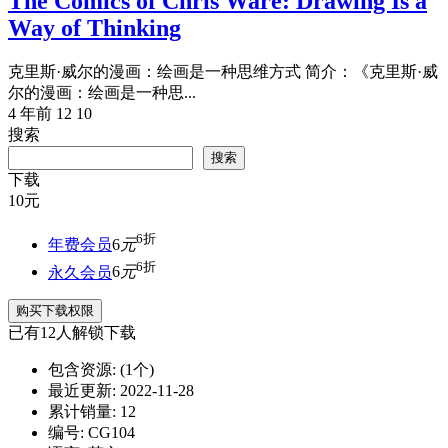
The Comics of Chris Ware: Drawing Is a
Way of Thinking
克里斯·威尔的漫画：绘画是一种思维方式 简介：《克里斯·威
尔的漫画：绘画是一种思...
4 年前
12
10
搜索
搜索
下载
10
元
6折
年费会员
6
元
6折
永久会员
6
元
购买下载权限
已有
12
人解锁下载
包含资源:
(1个)
最近更新:
2022-11-28
累计销量:
12
编号:
CG104