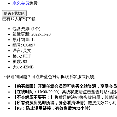
永久会员
免费
购买下载权限
已有
12
人解锁下载
包含资源:
(1个)
最近更新:
2022-11-28
累计销量:
12
编号:
CG097
语言:
英文
格式:
PDF
页数:
93
大小:
42MB
下载遇到问题？可点击蓝色对话框联系客服或反馈。
【购买权限】开通任意会员即可购买全站资源，享受会员
【在线时间：10
:00-20:00】离线状态请点击蓝色对话框
【不会解压不要买！】
售后只解决链接失效问题，其他问
【
所有资源所见即所得，务必看清详情
】链接失效72小
【PS：防止滥用链接，有效售后为72小时】