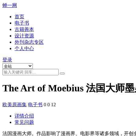
蝉一网
首页
电子书
古籍善本
设计资源
外刊杂志专区
个人中心
登录
The Art of Moebius 法国
欧美原画集
电子书
0
0
12
详情介绍
常见问题
法国漫画大师。作品影响了漫画界、电影界等诸多领域，开创