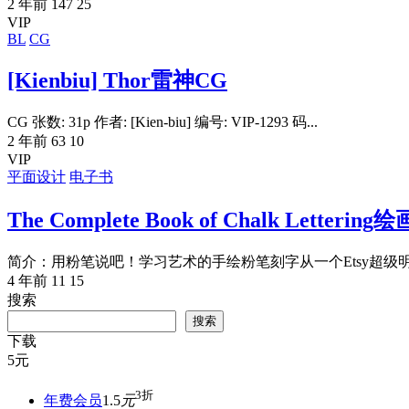
2 年前
147
25
VIP
BL
CG
[Kienbiu] Thor雷神CG
CG 张数: 31p 作者: [Kien-biu] 编号: VIP-1293 码...
2 年前
63
10
VIP
平面设计
电子书
The Complete Book of Chalk Let
简介：用粉笔说吧！学习艺术的手绘粉笔刻字从一个Etsy超级明
4 年前
11
15
搜索
搜索
下载
5
元
3折
年费会员
1.5
元