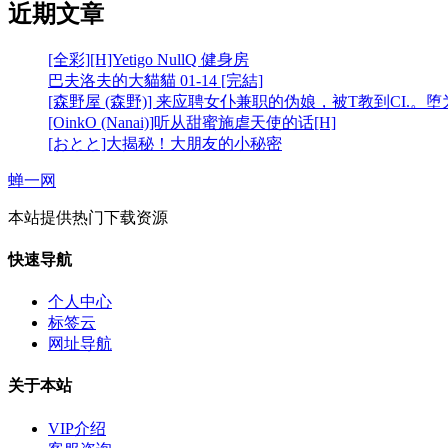
近期文章
[全彩][H]Yetigo NullQ 健身房
巴夫洛夫的大貓貓 01-14 [完結]
[森野屋 (森野)] 来应聘女仆兼职的伪娘，被T教到CI.。
[OinkO (Nanai)]听从甜蜜施虐天使的话[H]
[おとと]大揭秘！大朋友的小秘密
蝉一网
本站提供热门下载资源
快速导航
个人中心
标签云
网址导航
关于本站
VIP介绍