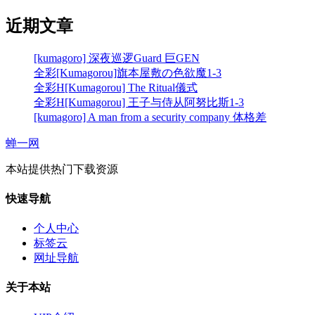
近期文章
[kumagoro] 深夜巡逻Guard 巨GEN
全彩[Kumagorou]旗本屋敷の色欲魔1-3
全彩H[Kumagorou] The Ritual儀式
全彩H[Kumagorou] 王子与侍从阿努比斯1-3
[kumagoro] A man from a security company 体格差
蝉一网
本站提供热门下载资源
快速导航
个人中心
标签云
网址导航
关于本站