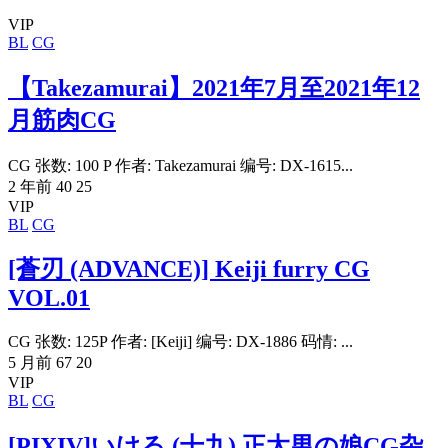
VIP
BL
CG
【Takezamurai】2021年7月至2021年12
月筋肉CG
CG 张数: 100 P 作者: Takezamurai 编号: DX-1615...
2 年前
40
25
VIP
BL
CG
[蒼刃 (ADVANCE)] Keiji furry CG
VOL.01
CG 张数: 125P 作者: [Keiji] 编号: DX-1886 码情: ...
5 月前
67
20
VIP
BL
CG
[PIXIV]いける (十九) 正太男の娘CG杂