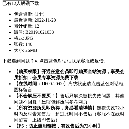
已有
12
人解锁下载
包含资源:
(1个)
最近更新:
2022-11-28
累计销量:
12
编号:
B20191021033
格式:
JPG
张数:
146
大小:
26MB
下载遇到问题？可点击蓝色对话框联系客服或反馈。
【购买权限】开通任意会员即可购买全站资源，享受会
员折扣，会员专享资源免费下载
【在线时间：10
:00-20:00】离线状态请点击蓝色对话框
图标留言
【不会解压不要买！】
售后只解决链接失效问题，其他
问题不回复！压缩包解压码参考网页
【
所有资源所见即所得，务必看清详情
】链接失效72小
时内及时告知售后，超过此时间不售后（客服不在线时
间留言，上线即售后）
【PS：防止滥用链接，有效售后为72小时】