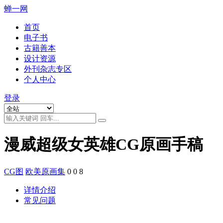
蝉一网
首页
电子书
古籍善本
设计资源
外刊杂志专区
个人中心
登录
漫威超级女英雄CG原画手稿
CG图
欧美原画集
0
0
8
详情介绍
常见问题