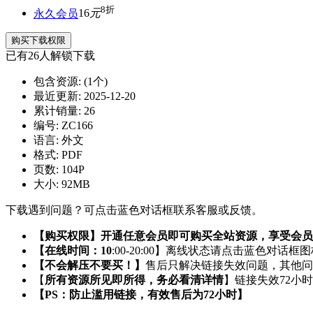
8折
永久会员
16
元
购买下载权限
已有
26
人解锁下载
包含资源:
(1个)
最近更新:
2025-12-20
累计销量:
26
编号:
ZC166
语言:
外文
格式:
PDF
页数:
104P
大小:
92MB
下载遇到问题？可点击蓝色对话框联系客服或反馈。
【购买权限】开通任意会员即可购买全站资源，享受会员
【在线时间：10
:00-20:00】离线状态请点击蓝色对话框
【不会解压不要买！】
售后只解决链接失效问题，其他问
【
所有资源所见即所得，务必看清详情
】链接失效72小
【PS：防止滥用链接，有效售后为72小时】