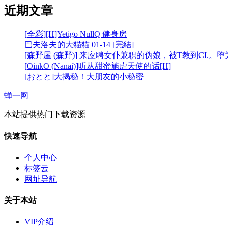
近期文章
[全彩][H]Yetigo NullQ 健身房
巴夫洛夫的大貓貓 01-14 [完結]
[森野屋 (森野)] 来应聘女仆兼职的伪娘，被T教到CI.。
[OinkO (Nanai)]听从甜蜜施虐天使的话[H]
[おとと]大揭秘！大朋友的小秘密
蝉一网
本站提供热门下载资源
快速导航
个人中心
标签云
网址导航
关于本站
VIP介绍