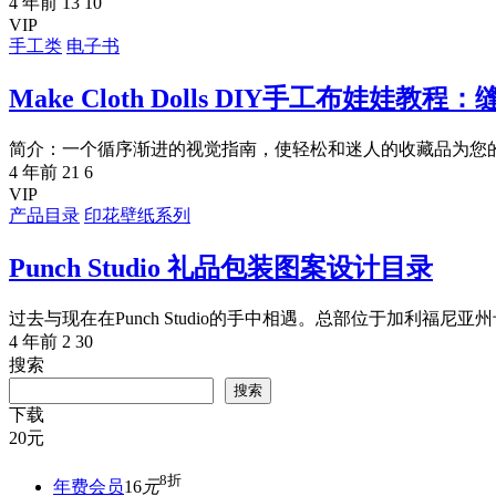
4 年前
13
10
VIP
手工类
电子书
Make Cloth Dolls DIY手工布娃娃教
简介：一个循序渐进的视觉指南，使轻松和迷人的收藏品为您的玩
4 年前
21
6
VIP
产品目录
印花壁纸系列
Punch Studio 礼品包装图案设计目录
过去与现在在Punch Studio的手中相遇。总部位于加利福尼亚州
4 年前
2
30
搜索
搜索
下载
20
元
8折
年费会员
16
元