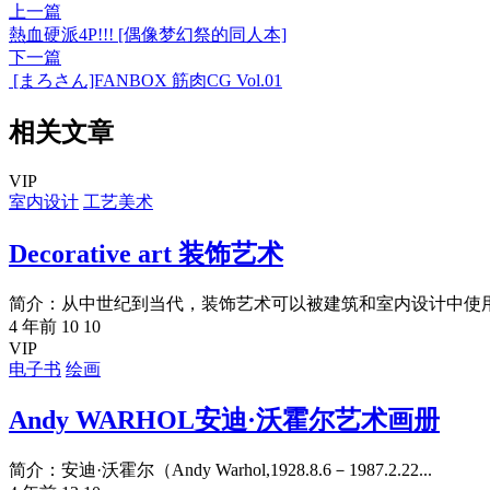
上一篇
熱血硬派4P!!! [偶像梦幻祭的同人本]
下一篇
[まろさん]FANBOX 筋肉CG Vol.01
相关文章
VIP
室内设计
工艺美术
Decorative art 装饰艺术
简介：从中世纪到当代，装饰艺术可以被建筑和室内设计中使用的
4 年前
10
10
VIP
电子书
绘画
Andy WARHOL安迪·沃霍尔艺术画册
简介：安迪·沃霍尔（Andy Warhol,1928.8.6－1987.2.22...