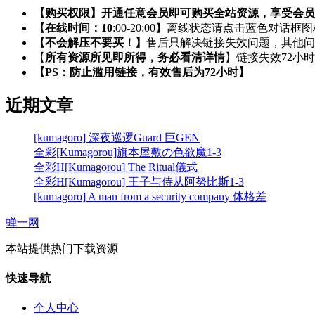
【购买权限】开通任意会员即可购买全站资源，享受会员
【在线时间：10
:00-20:00】离线状态请点击蓝色对话框
【不会解压不要买！】
售后只解决链接失效问题，其他问
【
所有资源所见即所得，务必看清详情
】链接失效72小
【PS：防止滥用链接，有效售后为72小时】
近期文章
[kumagoro] 深夜巡逻Guard 巨GEN
全彩[Kumagorou]旗本屋敷の色欲魔1-3
全彩H[Kumagorou] The Ritual儀式
全彩H[Kumagorou] 王子与侍从阿努比斯1-3
[kumagoro] A man from a security company 体格差
蝉一网
本站提供热门下载资源
快速导航
个人中心