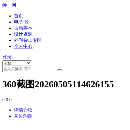
蝉一网
首页
电子书
古籍善本
设计资源
外刊杂志专区
个人中心
登录
360截图20260505114626155
0
0
0
详情介绍
常见问题