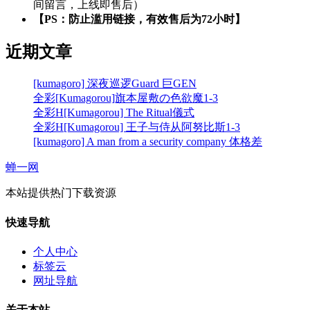
间留言，上线即售后）
【PS：防止滥用链接，有效售后为72小时】
近期文章
[kumagoro] 深夜巡逻Guard 巨GEN
全彩[Kumagorou]旗本屋敷の色欲魔1-3
全彩H[Kumagorou] The Ritual儀式
全彩H[Kumagorou] 王子与侍从阿努比斯1-3
[kumagoro] A man from a security company 体格差
蝉一网
本站提供热门下载资源
快速导航
个人中心
标签云
网址导航
关于本站