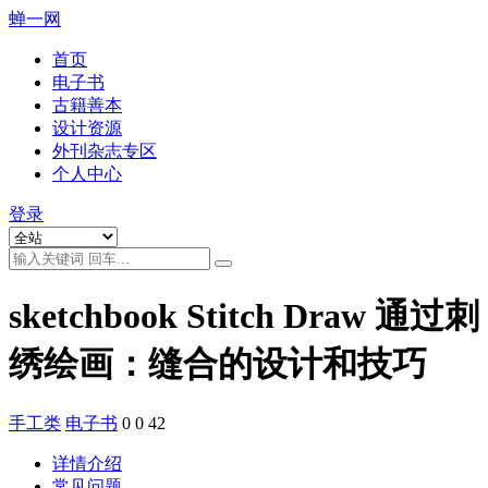
蝉一网
首页
电子书
古籍善本
设计资源
外刊杂志专区
个人中心
登录
sketchbook Stitch Draw 通过刺
绣绘画：缝合的设计和技巧
手工类
电子书
0
0
42
详情介绍
常见问题