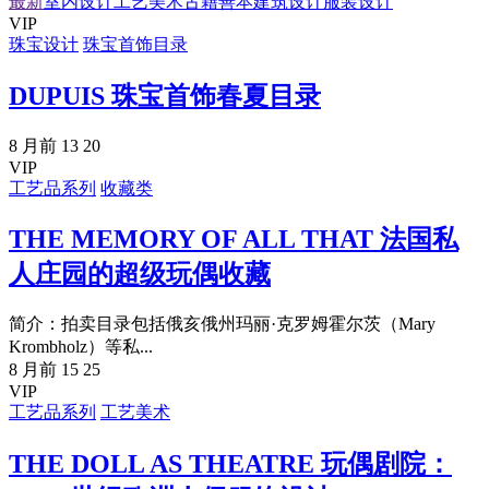
最新
室内设计
工艺美术
古籍善本
建筑设计
服装设计
VIP
珠宝设计
珠宝首饰目录
DUPUIS 珠宝首饰春夏目录
8 月前
13
20
VIP
工艺品系列
收藏类
THE MEMORY OF ALL THAT 法国私
人庄园的超级玩偶收藏
简介：拍卖目录包括俄亥俄州玛丽·克罗姆霍尔茨（Mary
Krombholz）等私...
8 月前
15
25
VIP
工艺品系列
工艺美术
THE DOLL AS THEATRE 玩偶剧院：